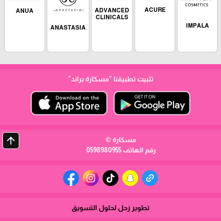
ACURE
ADVANCED
ANUA
CLINICALS
IMPALA
ANASTASIA
تثبيت تطبيقنا
"مسكارة براند"
arrow_upward
مسكارة ©
رقم الهاتف 0598980955
تطوير زحل لحلول التسويق