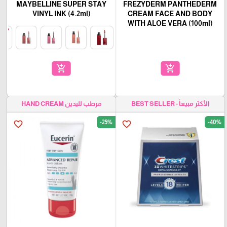
MAYBELLINE SUPER STAY
FREZYDERM PANTHEDERM
VINYL INK (4.2ml)
CREAM FACE AND BODY
WITH ALOE VERA (100ml)
add_shopping_cart
add_shopping_cart
الأكثر مبيعاً - BEST SELLER
مرطب لليدين HAND CREAM
-25%
-40%
favorite_border
favorite_border