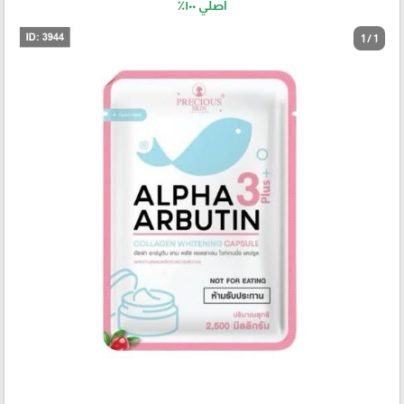
اصلي ١٠٠٪؜
1 / 1