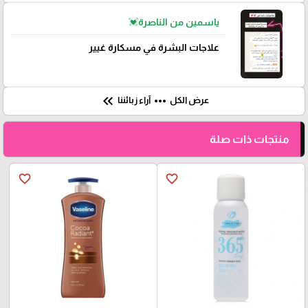
ياسمين من الناصرة💓
علاجات البشرة في مسكارة غيير
keyboard_double_arrow_left
more_horiz
عرض الكل
آراء زبائننا
منتجات ذات صلة
favorite_border
favorite_border