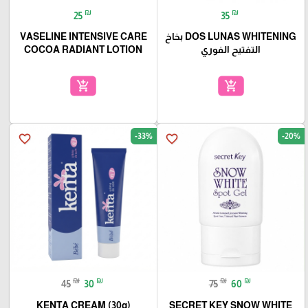
₪
₪
25
35
DOS LUNAS WHITENING بخاخ
VASELINE INTENSIVE CARE
التفتيح الفوري
COCOA RADIANT LOTION
add_shopping_cart
add_shopping_cart
-33%
-20%
favorite_border
favorite_border
₪
₪
₪
₪
45
30
75
60
KENTA CREAM (30g)
SECRET KEY SNOW WHITE