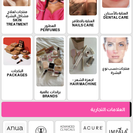
منتجات لعلاج
العناية بالأسنان
مشاكل البشرة
DENTAL CARE
SKIN
العناية بالاظافر
TREATMENT
NAILS CARE
العطـور
PERFUMES
منتجات حسب نوع
البكجات
البشرة
PACKAGES
اجهزة الشعر -
HAIR MACHINE
براندات عالمية
BRANDS
العلامات التجارية