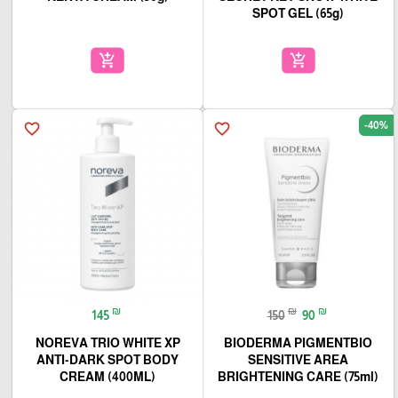
SPOT GEL (65g)
add_shopping_cart
add_shopping_cart
-40%
favorite_border
favorite_border
₪
₪
₪
145
150
90
NOREVA TRIO WHITE XP
BIODERMA PIGMENTBIO
ANTI-DARK SPOT BODY
SENSITIVE AREA
CREAM (400ML)
BRIGHTENING CARE (75ml)