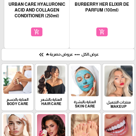
URBAN CARE HYALURONIC
BURBERRY HER ELIXIR DE
ACID AND COLLAGEN
PARFUM (100ml)
CONDITIONER (250ml)
add_shopping_cart
add_shopping_cart
keyboard_double_arrow_left
more_horiz
عرض الكل
عروض حصرية🔥
العناية بالشعر
العناية بالجسم
العناية بالبشرة
منتجات التجميـل
BODY CARE
HAIR CARE
SKIN CARE
MAKEUP