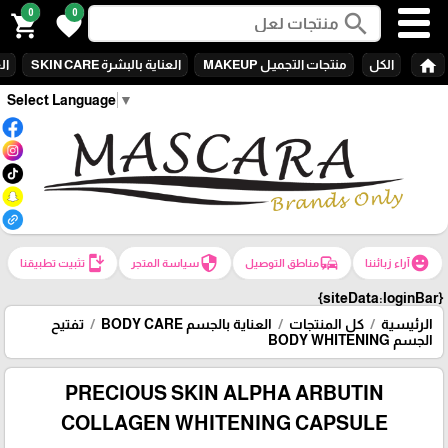
0
0
search
shopping_cart
favorite
home
الكل
منتجات التجميـل MAKEUP
العناية بالبشرة SKIN CARE
الع
Select Language
▼
install_mobile
security
commute
emoji_emotions
آراء زبائننا
مناطق التوصيل
سياسة المتجر
تثبيت تطبيقنا
{siteData:loginBar}
الرئيسية
كل المنتجات
العناية بالجسم BODY CARE
تفتيح
الجسم BODY WHITENING
PRECIOUS SKIN ALPHA ARBUTIN
COLLAGEN WHITENING CAPSULE