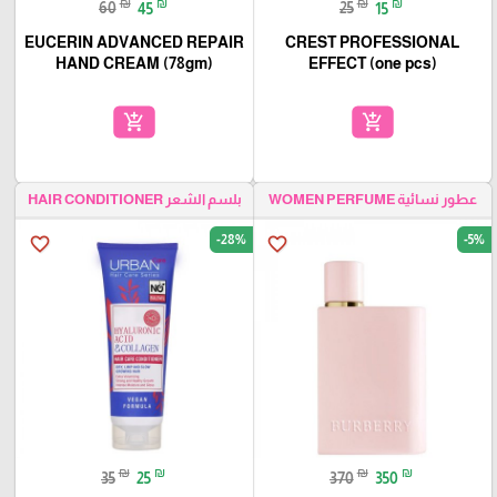
₪
₪
₪
₪
60
45
25
15
EUCERIN ADVANCED REPAIR
CREST PROFESSIONAL
HAND CREAM (78gm)
EFFECT (one pcs)
add_shopping_cart
add_shopping_cart
عطور نسائية WOMEN PERFUME
بلسم الشعر HAIR CONDITIONER
-28%
-5%
favorite_border
favorite_border
₪
₪
₪
₪
35
25
370
350