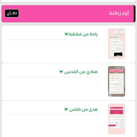
آراء زبائننا
252 رأي
رامة من قباطية💓
هنادي من القدس 💓
هدى من نابلس 💓