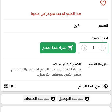
favorite_border
هذا المنتج لم يعد متوفر في متجرنا
السعر
₪
35
اختر الكمية
shopping_cart
شراء هذا المنتج
+
-
طريقة الدفع
الدفع عند الإستلام
ببساطة نقوم بايصال المنتج لغاية منزلك وتقوم
بدفع الثمن لموظف التوصيل.
qr_code
public
نسخ رابط المنتج
QR
policy
policy
سياسة التوصيل
سياسة المنتجات