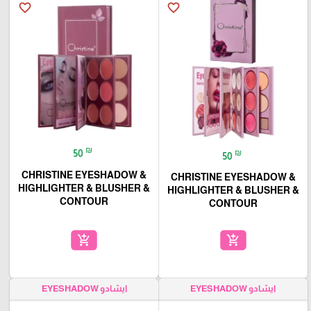
favorite_border
favorite_border
₪
₪
50
50
CHRISTINE EYESHADOW &
CHRISTINE EYESHADOW &
HIGHLIGHTER & BLUSHER &
HIGHLIGHTER & BLUSHER &
CONTOUR
CONTOUR
add_shopping_cart
add_shopping_cart
ايشادو EYESHADOW
ايشادو EYESHADOW