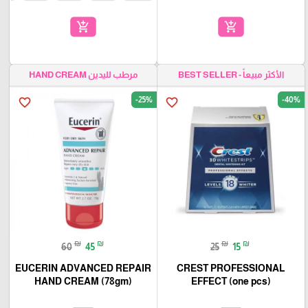
add_shopping_cart
add_shopping_cart
الأكثر مبيعاً - BEST SELLER
مرطب لليدين HAND CREAM
-25%
-40%
favorite_border
favorite_border
₪
₪
₪
₪
60
45
25
15
EUCERIN ADVANCED REPAIR
CREST PROFESSIONAL
HAND CREAM (78gm)
EFFECT (one pcs)