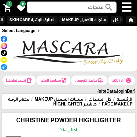
0
0
search
shopping_cart
favorite
home
الكل
منتجات التجميـل MAKEUP
العناية بالبشرة SKIN CARE
الع
Select Language
▼
install_mobile
security
commute
emoji_emotions
آراء زبائننا
مناطق التوصيل
سياسة المتجر
تثبيت تطبيقنا
{siteData:loginBar}
الرئيسية
كل المنتجات
منتجات التجميـل MAKEUP
مكياج الوجه
FACE MAKEUP
هايلايتر HIGHLIGHTER
CHRISTINE POWDER HIGHLIGHTER
اصلي ١٠٠٪؜