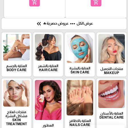
add_shopping_cart
add_shopping_cart
keyboard_double_arrow_left
more_horiz
عرض الكل
عروض حصرية🔥
العناية بالشعر
العناية بالجسم
العناية بالبشرة
منتجات التجميـل
BODY CARE
HAIR CARE
SKIN CARE
MAKEUP
منتجات لعلاج
العناية بالأسنان
مشاكل البشرة
DENTAL CARE
SKIN
العناية بالاظافر
TREATMENT
NAILS CARE
العطـور