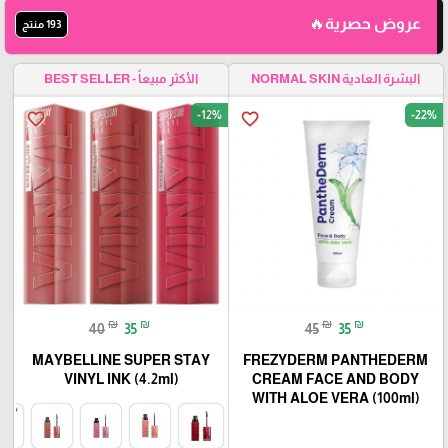
عروض حصرية🔥
193 منتج
البشرة العادية NORMAL SKIN
الأكثر مبيعاً - BEST SELLER
-12%
-22%
favorite_border
favorite_border
₪
₪
₪
₪
40
35
45
35
MAYBELLINE SUPER STAY
FREZYDERM PANTHEDERM
VINYL INK (4.2ml)
CREAM FACE AND BODY
WITH ALOE VERA (100ml)