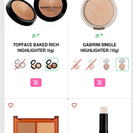
₪
₪
25
25
TOPFACE BAKED RICH
GABRINI SINGLE
HIGHLIGHTER (6g)
HIGHLIGHTER (10g)
add_shopping_cart
add_shopping_cart
favorite_border
favorite_border