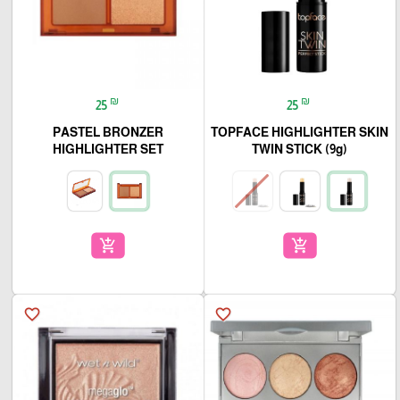
₪
₪
25
25
PASTEL BRONZER
TOPFACE HIGHLIGHTER SKIN
HIGHLIGHTER SET
TWIN STICK (9g)
add_shopping_cart
add_shopping_cart
favorite_border
favorite_border