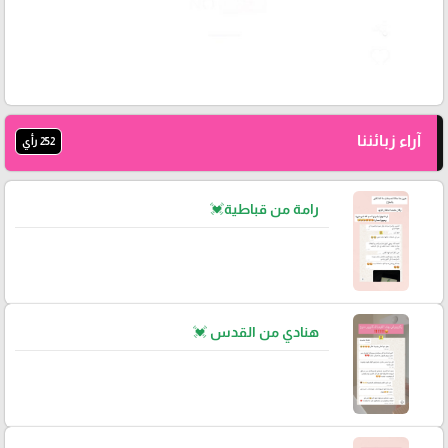
آراء زبائننا
252 رأي
رامة من قباطية💓
هنادي من القدس 💓