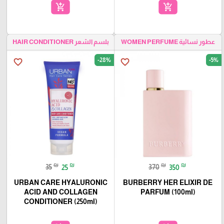
add_shopping_cart
add_shopping_cart
عطور نسائية WOMEN PERFUME
بلسم الشعر HAIR CONDITIONER
-28%
-5%
favorite_border
favorite_border
₪
₪
₪
₪
35
25
370
350
URBAN CARE HYALURONIC
BURBERRY HER ELIXIR DE
ACID AND COLLAGEN
PARFUM (100ml)
CONDITIONER (250ml)