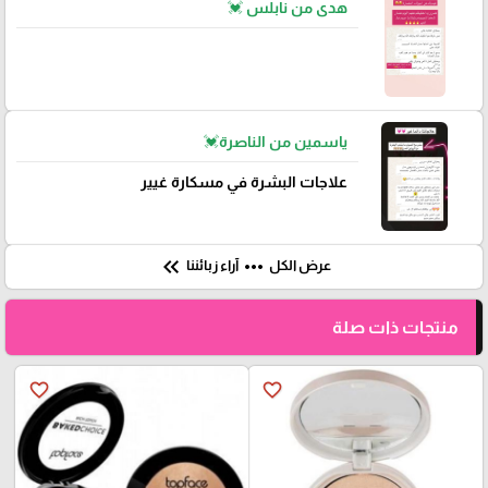
هدى من نابلس 💓
ياسمين من الناصرة💓
علاجات البشرة في مسكارة غيير
keyboard_double_arrow_left
more_horiz
عرض الكل
آراء زبائننا
منتجات ذات صلة
favorite_border
favorite_border