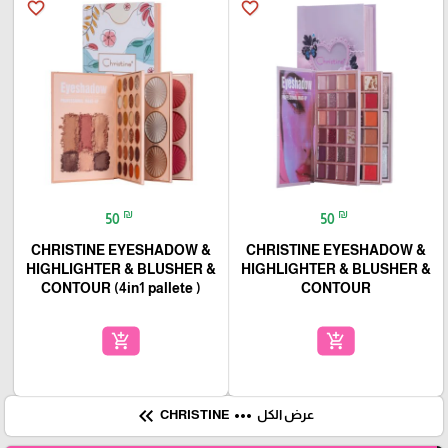
favorite_border
favorite_border
₪
₪
50
50
CHRISTINE EYESHADOW &
CHRISTINE EYESHADOW &
HIGHLIGHTER & BLUSHER &
HIGHLIGHTER & BLUSHER &
CONTOUR (4in1 pallete )
CONTOUR
add_shopping_cart
add_shopping_cart
keyboard_double_arrow_left
more_horiz
عرض الكل
CHRISTINE