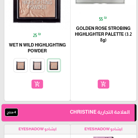
₪
55
GOLDEN ROSE STROBING
₪
HIGHLIGHTER PALETTE (3.2
25
8g)
WET N WILD HIGHLIGHTING
POWDER
add_shopping_cart
add_shopping_cart
العلامة التجارية CHRISTINE
4 منتج
ايشادو EYESHADOW
ايشادو EYESHADOW