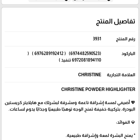
تفاصيل المنتج
رقم المنتج
3931
الباركود
(6974482590523) ( 6976289192412 ) (
6972081894110 تنفيذ )
العلامة التجارية
CHRISTINE
CHRISTINE POWDER HIGHLIGHTER
💖 أضيفي لمسة إشراقة ناعمة ومشرقة لبشرتك مع هايلايتر كريستين
البودرة، بتركيبة خفيفة تمنح الوجه توهجًا طبيعيًا وجذابًا يدوم لساعات.
💎 الفوائد:
* يمنح البشرة لمعة وإشراقة طبيعية.