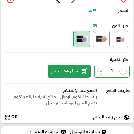
السعر
₪
25
اختر اللون
05
اختر الكمية
shopping_cart
شراء هذا المنتج
+
-
طريقة الدفع
الدفع عند الإستلام
ببساطة نقوم بايصال المنتج لغاية منزلك وتقوم
بدفع الثمن لموظف التوصيل.
qr_code
public
نسخ رابط المنتج
QR
policy
policy
سياسة التوصيل
سياسة المنتجات