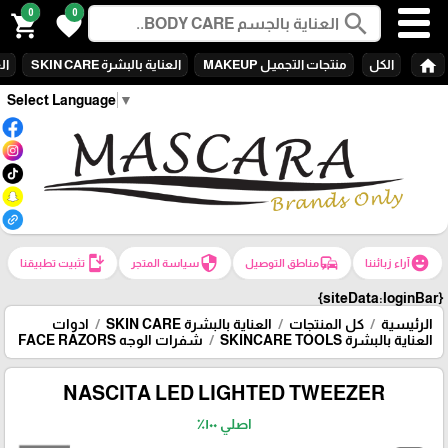
0
0
search
shopping_cart
favorite
home
الكل
منتجات التجميـل MAKEUP
العناية بالبشرة SKIN CARE
الع
Select Language
▼
install_mobile
security
commute
emoji_emotions
آراء زبائننا
مناطق التوصيل
سياسة المتجر
تثبيت تطبيقنا
{siteData:loginBar}
الرئيسية
كل المنتجات
العناية بالبشرة SKIN CARE
ادوات
العناية بالبشرة SKINCARE TOOLS
شفرات الوجه FACE RAZORS
NASCITA LED LIGHTED TWEEZER
اصلي ١٠٠٪؜