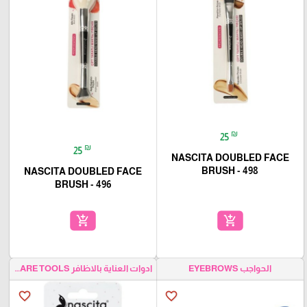
₪
25
₪
25
NASCITA DOUBLED FACE
BRUSH - 498
NASCITA DOUBLED FACE
BRUSH - 496
add_shopping_cart
add_shopping_cart
الحواجب EYEBROWS
ادوات العناية بالاظافر NAILS CARE TOOLS
favorite_border
favorite_border