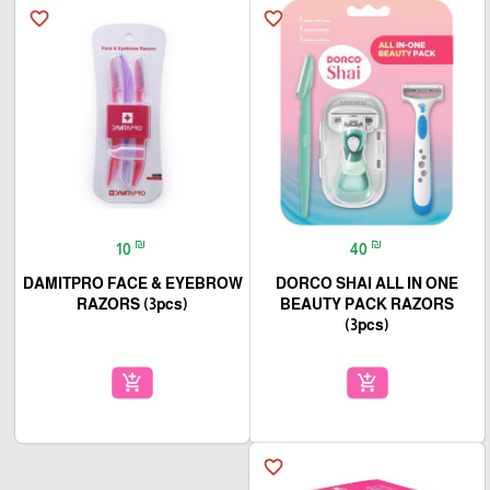
favorite_border
favorite_border
₪
₪
10
40
DAMITPRO FACE & EYEBROW
DORCO SHAI ALL IN ONE
RAZORS (3pcs)
BEAUTY PACK RAZORS
(3pcs)
add_shopping_cart
add_shopping_cart
favorite_border