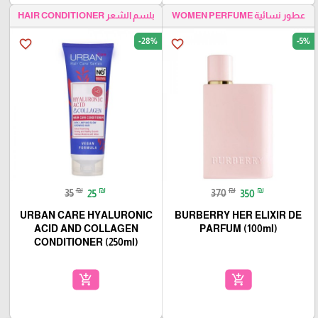
عطور نسائية WOMEN PERFUME
بلسم الشعر HAIR CONDITIONER
-28%
-5%
favorite_border
favorite_border
₪
₪
₪
₪
35
25
370
350
URBAN CARE HYALURONIC
BURBERRY HER ELIXIR DE
ACID AND COLLAGEN
PARFUM (100ml)
CONDITIONER (250ml)
add_shopping_cart
add_shopping_cart