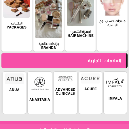
منتجات حسب نوع
البكجات
البشرة
PACKAGES
اجهزة الشعر -
HAIR MACHINE
براندات عالمية
BRANDS
العلامات التجارية
ACURE
ADVANCED
ANUA
CLINICALS
IMPALA
ANASTASIA