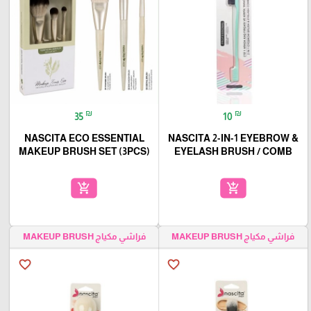
₪
₪
35
10
NASCITA ECO ESSENTIAL
NASCITA 2-IN-1 EYEBROW &
MAKEUP BRUSH SET (3PCS)
EYELASH BRUSH / COMB
add_shopping_cart
add_shopping_cart
فراشي مكياج MAKEUP BRUSH
فراشي مكياج MAKEUP BRUSH
favorite_border
favorite_border