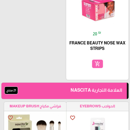
₪
20
FRANCE BEAUTY NOSE WAX
STRIPS
add_shopping_cart
العلامة التجارية NASCITA
21 منتج
الحواجب EYEBROWS
فراشي مكياج MAKEUP BRUSH
favorite_border
favorite_border