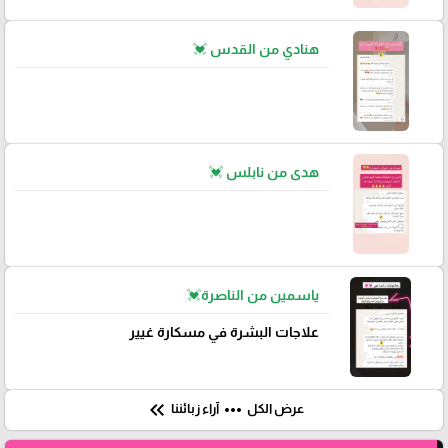
هنادي من القدس 💓
هدى من نابلس 💓
ياسمين من الناصرة💓
علاجات البشرة في مسكارة غيير
keyboard_double_arrow_left
more_horiz
عرض الكل
آراء زبائننا