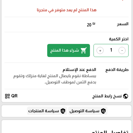
هذا المنتج لم يعد متوفر في متجرنا
السعر
₪
20
اختر الكمية
shopping_cart
شراء هذا المنتج
+
-
طريقة الدفع
الدفع عند الإستلام
ببساطة نقوم بايصال المنتج لغاية منزلك وتقوم
بدفع الثمن لموظف التوصيل.
qr_code
public
نسخ رابط المنتج
QR
policy
policy
سياسة التوصيل
سياسة المنتجات
تفاصيل المنتج