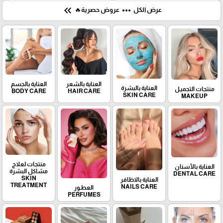
keyboard_double_arrow_left
more_horiz
عرض الكل
عروض حصرية🔥
العناية بالشعر
العناية بالجسم
العناية بالبشرة
منتجات التجميـل
BODY CARE
HAIR CARE
SKIN CARE
MAKEUP
منتجات لعلاج
العناية بالأسنان
مشاكل البشرة
DENTAL CARE
SKIN
العناية بالاظافر
TREATMENT
NAILS CARE
العطـور
PERFUMES