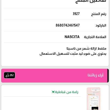
رقم المنتج
3927
الباركود
8680742461547
العلامة التجارية
NASCITA
ملقط ازالة شعر من ناسيتا
يحتوي على ضوء ليد مثبت لتسهيل الاستعمال
آراء زبائننا
252 رأي
رامة من قباطية💓