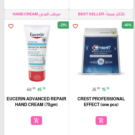
الأكثر مبيعاً - BEST SELLER
مرطب لليدين HAND CREAM
-25%
-40%
favorite_border
favorite_border
₪
₪
₪
₪
60
45
25
15
EUCERIN ADVANCED REPAIR
CREST PROFESSIONAL
HAND CREAM (78gm)
EFFECT (one pcs)
add_shopping_cart
add_shopping_cart