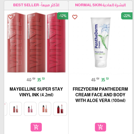
البشرة العادية NORMAL SKIN
الأكثر مبيعاً - BEST SELLER
-12%
-22%
favorite_border
favorite_border
₪
₪
₪
₪
40
35
45
35
MAYBELLINE SUPER STAY
FREZYDERM PANTHEDERM
VINYL INK (4.2ml)
CREAM FACE AND BODY
WITH ALOE VERA (100ml)
add_shopping_cart
add_shopping_cart