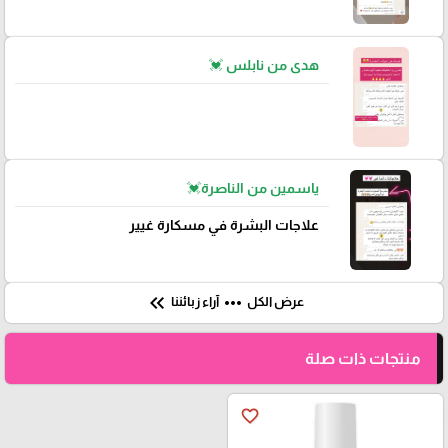
هدى من نابلس 💓
ياسمين من الناصرة💓
علاجات البشرة في مسكارة غيير
keyboard_double_arrow_left
more_horiz
عرض الكل
آراء زبائننا
منتجات ذات صلة
favorite_border