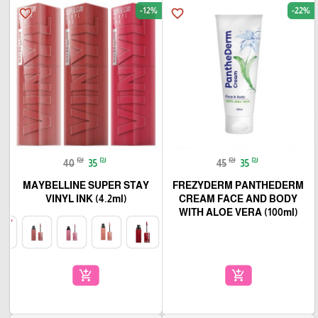
-12%
-22%
favorite_border
favorite_border
₪
₪
₪
₪
40
35
45
35
MAYBELLINE SUPER STAY
FREZYDERM PANTHEDERM
VINYL INK (4.2ml)
CREAM FACE AND BODY
WITH ALOE VERA (100ml)
add_shopping_cart
add_shopping_cart