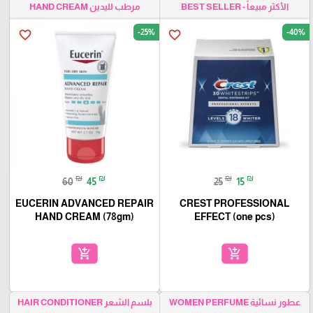
الأكثر مبيعاً - BEST SELLER
مرطب لليدين HAND CREAM
-25%
-40%
favorite_border
favorite_border
₪
₪
₪
₪
60
45
25
15
EUCERIN ADVANCED REPAIR
CREST PROFESSIONAL
HAND CREAM (78gm)
EFFECT (one pcs)
add_shopping_cart
add_shopping_cart
عطور نسائية WOMEN PERFUME
بلسم الشعر HAIR CONDITIONER