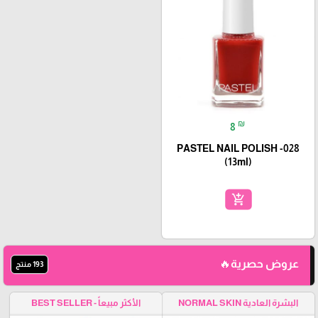
₪
8
PASTEL NAIL POLISH -028
(13ml)
add_shopping_cart
عروض حصرية🔥
193 منتج
البشرة العادية NORMAL SKIN
الأكثر مبيعاً - BEST SELLER