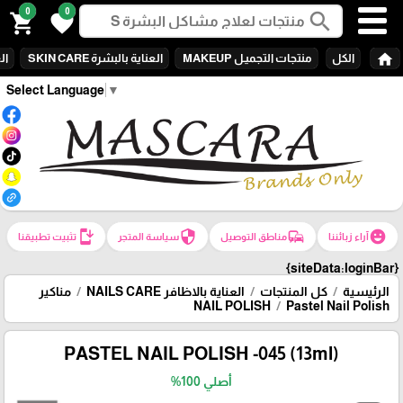
0
0
search
shopping_cart
favorite
home
الكل
منتجات التجميـل MAKEUP
العناية بالبشرة SKIN CARE
الع
Select Language
▼
install_mobile
security
commute
emoji_emotions
آراء زبائننا
مناطق التوصيل
سياسة المتجر
تثبيت تطبيقنا
{siteData:loginBar}
الرئيسية
كل المنتجات
العناية بالاظافر NAILS CARE
مناكير
NAIL POLISH
Pastel Nail Polish
PASTEL NAIL POLISH -045 (13ml)
أصلي 100%