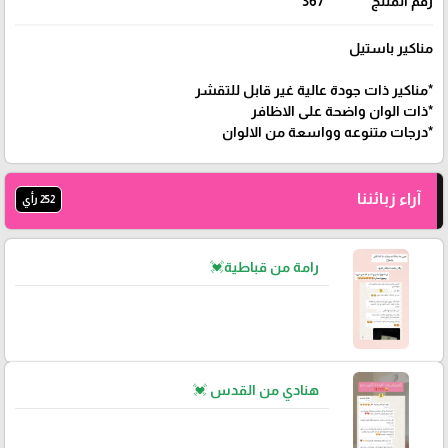
رقم المنتج
367
مناكير باستيل
*مناكير ذات جودة عالية غير قابل للتقشر
*ذات الوان واضحة على الاظافر
*درجات متنوعه وواسعة من الالوان
آراء زبائننا
252 رأي
رامة من قباطية💓
هنادي من القدس 💓