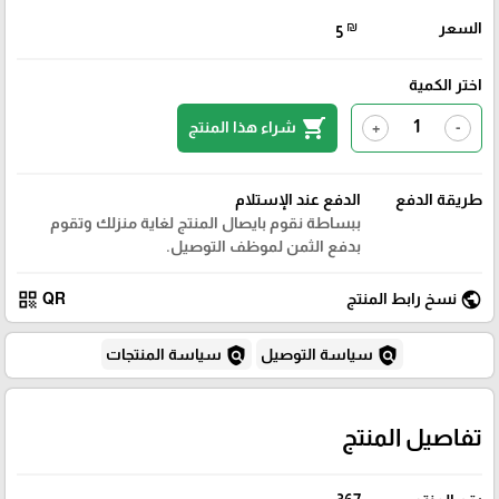
السعر
₪
5
اختر الكمية
shopping_cart
شراء هذا المنتج
+
-
طريقة الدفع
الدفع عند الإستلام
ببساطة نقوم بايصال المنتج لغاية منزلك وتقوم
بدفع الثمن لموظف التوصيل.
qr_code
public
نسخ رابط المنتج
QR
policy
policy
سياسة التوصيل
سياسة المنتجات
تفاصيل المنتج