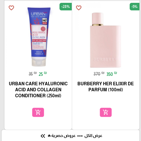
-28%
-5%
favorite_border
favorite_border
₪
₪
₪
₪
35
25
370
350
URBAN CARE HYALURONIC
BURBERRY HER ELIXIR DE
ACID AND COLLAGEN
PARFUM (100ml)
CONDITIONER (250ml)
add_shopping_cart
add_shopping_cart
keyboard_double_arrow_left
more_horiz
عرض الكل
عروض حصرية🔥