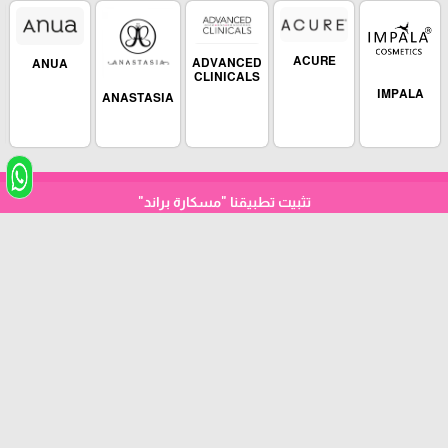
ACURE
ADVANCED
ANUA
CLINICALS
IMPALA
ANASTASIA
تثبيت تطبيقنا
"مسكارة براند"
arrow_upward
مسكارة ©
رقم الهاتف 0598980955