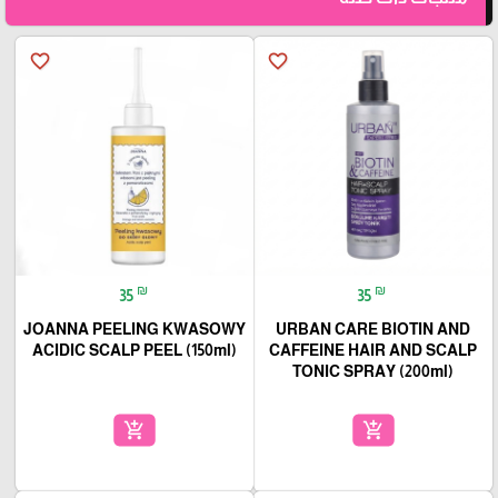
favorite_border
favorite_border
₪
₪
35
35
JOANNA PEELING KWASOWY
URBAN CARE BIOTIN AND
ACIDIC SCALP PEEL (150ml)
CAFFEINE HAIR AND SCALP
TONIC SPRAY (200ml)
add_shopping_cart
add_shopping_cart