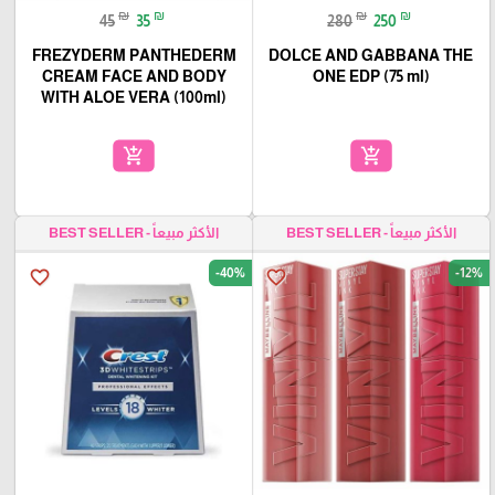
₪
₪
₪
₪
45
35
280
250
FREZYDERM PANTHEDERM
DOLCE AND GABBANA THE
CREAM FACE AND BODY
ONE EDP (75 ml)
WITH ALOE VERA (100ml)
add_shopping_cart
add_shopping_cart
الأكثر مبيعاً - BEST SELLER
الأكثر مبيعاً - BEST SELLER
-40%
-12%
favorite_border
favorite_border