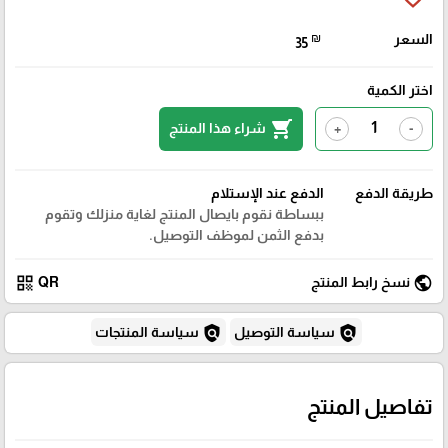
السعر
₪
35
اختر الكمية
shopping_cart
شراء هذا المنتج
+
-
طريقة الدفع
الدفع عند الإستلام
ببساطة نقوم بايصال المنتج لغاية منزلك وتقوم
بدفع الثمن لموظف التوصيل.
qr_code
public
نسخ رابط المنتج
QR
policy
policy
سياسة التوصيل
سياسة المنتجات
تفاصيل المنتج