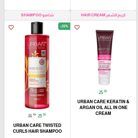
كريم الشعر HAIR CREAM
شامبو SHAMPOO
-28%
favorite_border
favorite_border
₪
25
URBAN CARE KERATIN &
ARGAN OIL ALL IN ONE
CREAM
₪
₪
35
25
URBAN CARE TWISTED
CURLS HAIR SHAMPOO