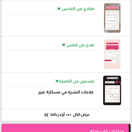
هنادي من القدس 💓
هدى من نابلس 💓
ياسمين من الناصرة💓
علاجات البشرة في مسكارة غيير
keyboard_double_arrow_left
more_horiz
عرض الكل
آراء زبائننا
منتجات ذات صلة