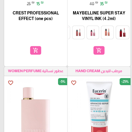
₪
₪
₪
₪
25
15
40
35
CREST PROFESSIONAL
MAYBELLINE SUPER STAY
EFFECT (one pcs)
VINYL INK (4.2ml)
add_shopping_cart
add_shopping_cart
مرطب لليدين HAND CREAM
عطور نسائية WOMEN PERFUME
-5%
-25%
favorite_border
favorite_border