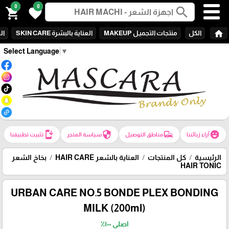
0
0
search
shopping_cart
favorite
home
الكل
منتجات التجميـل MAKEUP
العناية بالبشرة SKIN CARE
الع
Select Language
▼
install_mobile
security
commute
emoji_emotions
آراء زبائننا
مناطق التوصيل
سياسة المتجر
تثبيت تطبيقنا
الرئيسية
كل المنتجات
العناية بالشعر HAIR CARE
بخاخ الشعر
HAIR TONIC
URBAN CARE NO.5 BONDE PLEX BONDING
MILK (200ml)
اصلي ١٠٠٪؜