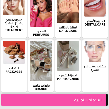
منتجات لعلاج
العناية بالأسنان
مشاكل البشرة
DENTAL CARE
SKIN
العناية بالاظافر
TREATMENT
NAILS CARE
العطـور
PERFUMES
منتجات حسب نوع
البكجات
البشرة
PACKAGES
اجهزة الشعر -
HAIR MACHINE
براندات عالمية
BRANDS
العلامات التجارية