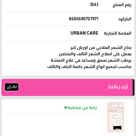
رقم المنتج
3543
الباركود
8680690707971
العلامة التجارية
URBAN CARE
بخاخ الشعر العلاجي من اوربان كير
يعمل على اصلاح الشعر التالف والمتضرر
يرطب الشعر بعمق ويساعد في علاج النفشة
مناسب لجميع انواع الشعر خاصة الجاف والتالف
آراء زبائننا
252 رأي
رامة من قباطية💓