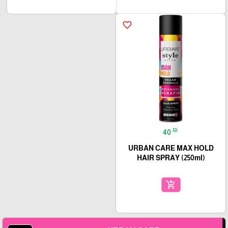
favorite_border
₪
40
URBAN CARE MAX HOLD
HAIR SPRAY (250ml)
add_shopping_cart