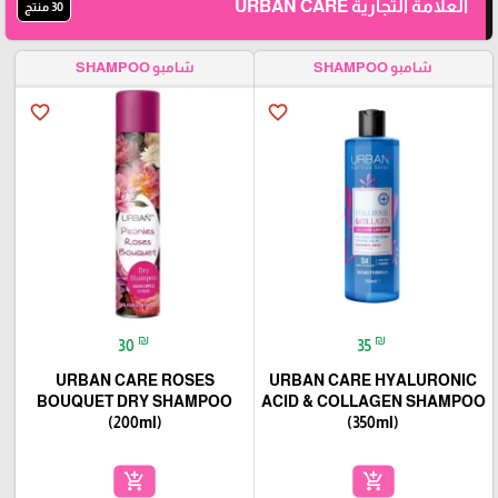
العلامة التجارية URBAN CARE
30 منتج
شامبو SHAMPOO
شامبو SHAMPOO
favorite_border
favorite_border
₪
₪
30
35
URBAN CARE ROSES
URBAN CARE HYALURONIC
BOUQUET DRY SHAMPOO
ACID & COLLAGEN SHAMPOO
(200ml)
(350ml)
add_shopping_cart
add_shopping_cart