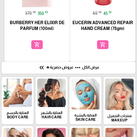
₪
₪
₪
₪
370
350
60
45
BURBERRY HER ELIXIR DE
EUCERIN ADVANCED REPAIR
PARFUM (100ml)
HAND CREAM (78gm)
add_shopping_cart
add_shopping_cart
keyboard_double_arrow_left
more_horiz
عرض الكل
عروض حصرية🔥
العناية بالشعر
العناية بالجسم
العناية بالبشرة
منتجات التجميـل
BODY CARE
HAIR CARE
SKIN CARE
MAKEUP