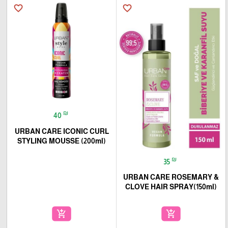
favorite_border
favorite_border
₪
40
URBAN CARE ICONIC CURL
STYLING MOUSSE (200ml)
₪
35
URBAN CARE ROSEMARY &
CLOVE HAIR SPRAY(150ml)
add_shopping_cart
add_shopping_cart