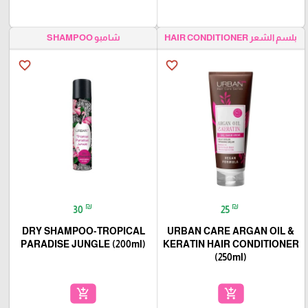
بلسم الشعر HAIR CONDITIONER
شامبو SHAMPOO
favorite_border
favorite_border
₪
₪
30
25
DRY SHAMPOO-TROPICAL
URBAN CARE ARGAN OIL &
PARADISE JUNGLE (200ml)
KERATIN HAIR CONDITIONER
(250ml)
add_shopping_cart
add_shopping_cart