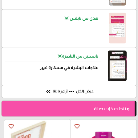
هدى من نابلس 💓
ياسمين من الناصرة💓
علاجات البشرة في مسكارة غيير
keyboard_double_arrow_left
more_horiz
عرض الكل
آراء زبائننا
منتجات ذات صلة
favorite_border
favorite_border