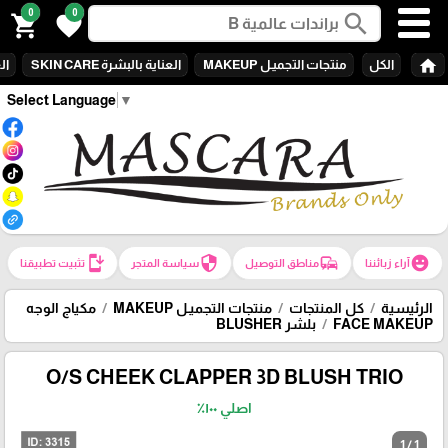
0
0
search
shopping_cart
favorite
home
الكل
منتجات التجميـل MAKEUP
العناية بالبشرة SKIN CARE
الع
Select Language
▼
install_mobile
security
commute
emoji_emotions
آراء زبائننا
مناطق التوصيل
سياسة المتجر
تثبيت تطبيقنا
الرئيسية
كل المنتجات
منتجات التجميـل MAKEUP
مكياج الوجه
FACE MAKEUP
بلشر BLUSHER
O/S CHEEK CLAPPER 3D BLUSH TRIO
اصلي ١٠٠٪؜
1 / 1