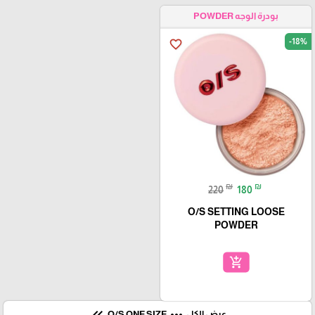
بودرة الوجه POWDER
-18%
favorite_border
₪
₪
220
180
O/S SETTING LOOSE
POWDER
add_shopping_cart
keyboard_double_arrow_left
more_horiz
عرض الكل
O/S ONE SIZE