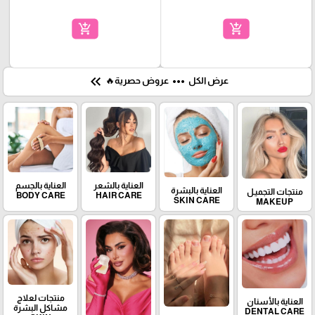
add_shopping_cart
add_shopping_cart
keyboard_double_arrow_left
more_horiz
عرض الكل
عروض حصرية🔥
العناية بالشعر
العناية بالجسم
العناية بالبشرة
منتجات التجميـل
BODY CARE
HAIR CARE
SKIN CARE
MAKEUP
منتجات لعلاج
العناية بالأسنان
مشاكل البشرة
DENTAL CARE