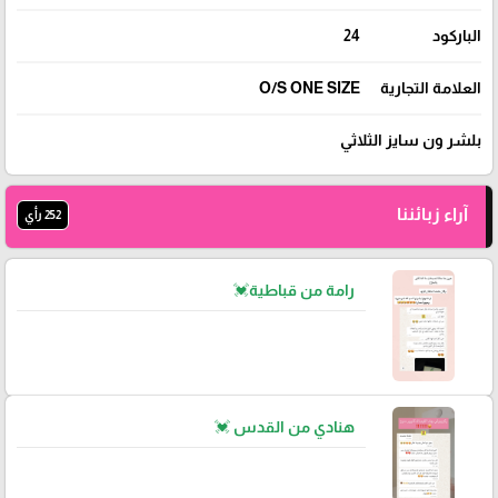
الباركود
24
العلامة التجارية
O/S ONE SIZE
بلشر ون سايز الثلاثي
آراء زبائننا
252 رأي
رامة من قباطية💓
هنادي من القدس 💓