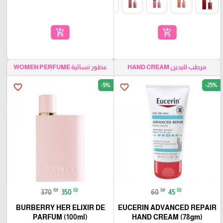
add_shopping_cart
add_shopping_cart
مرطب لليدين HAND CREAM
عطور نسائية WOMEN PERFUME
-5%
-25%
favorite_border
favorite_border
₪
₪
₪
₪
370
350
60
45
BURBERRY HER ELIXIR DE
EUCERIN ADVANCED REPAIR
PARFUM (100ml)
HAND CREAM (78gm)