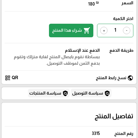
السعر
₪
180
اختر الكمية
shopping_cart
شراء هذا المنتج
+
-
طريقة الدفع
الدفع عند الإستلام
ببساطة نقوم بايصال المنتج لغاية منزلك وتقوم
بدفع الثمن لموظف التوصيل.
qr_code
public
نسخ رابط المنتج
QR
policy
policy
سياسة التوصيل
سياسة المنتجات
تفاصيل المنتج
رقم المنتج
3315