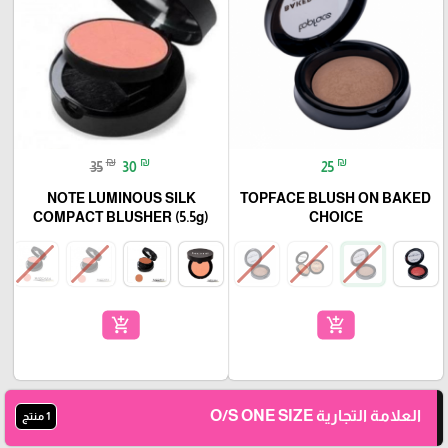
₪
₪
₪
35
30
25
NOTE LUMINOUS SILK
TOPFACE BLUSH ON BAKED
COMPACT BLUSHER (5.5g)
CHOICE
add_shopping_cart
add_shopping_cart
العلامة التجارية O/S ONE SIZE
1 منتج