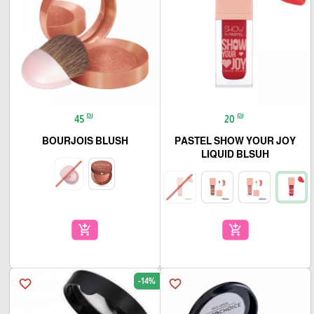
₪
₪
45
20
BOURJOIS BLUSH
PASTEL SHOW YOUR JOY
LIQUID BLSUH
add_shopping_cart
add_shopping_cart
-14%
favorite_border
favorite_border