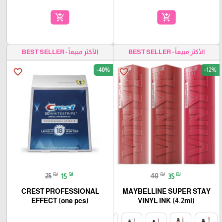
add_shopping_cart
add_shopping_cart
الأكثر مبيعاً - BEST SELLER
الأكثر مبيعاً - BEST SELLER
-40%
-12%
favorite_border
favorite_border
₪
₪
₪
₪
25
15
40
35
CREST PROFESSIONAL
MAYBELLINE SUPER STAY
EFFECT (one pcs)
VINYL INK (4.2ml)