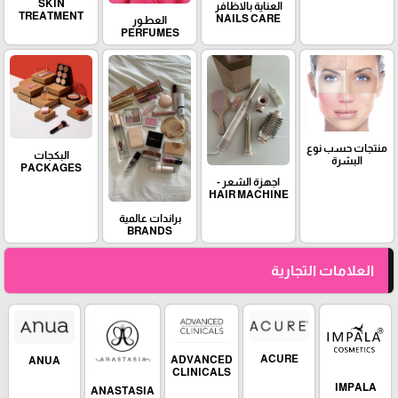
SKIN
العناية بالاظافر
TREATMENT
NAILS CARE
العطـور
PERFUMES
منتجات حسب نوع
البكجات
البشرة
PACKAGES
اجهزة الشعر -
HAIR MACHINE
براندات عالمية
BRANDS
العلامات التجارية
ACURE
ADVANCED
ANUA
CLINICALS
IMPALA
ANASTASIA