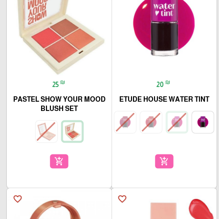
₪
₪
25
20
PASTEL SHOW YOUR MOOD
ETUDE HOUSE WATER TINT
BLUSH SET
add_shopping_cart
add_shopping_cart
favorite_border
favorite_border