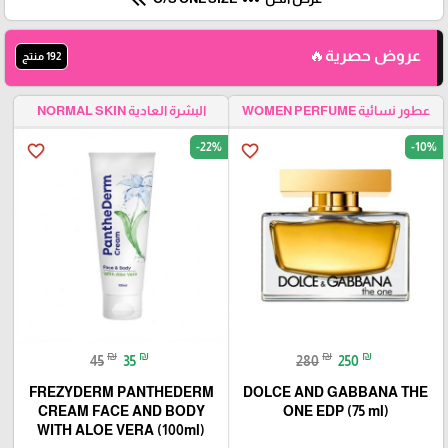
عروض حصرية🔥
192 منتج
عطور نسائية WOMEN PERFUME
البشرة العادية NORMAL SKIN
-22%
-10%
favorite_border
favorite_border
₪
₪
₪
₪
45
35
280
250
FREZYDERM PANTHEDERM
DOLCE AND GABBANA THE
CREAM FACE AND BODY
ONE EDP (75 ml)
WITH ALOE VERA (100ml)