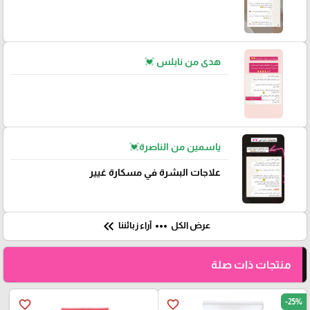
هدى من نابلس 💓
ياسمين من الناصرة💓
علاجات البشرة في مسكارة غيير
keyboard_double_arrow_left
more_horiz
عرض الكل
آراء زبائننا
منتجات ذات صلة
-25%
favorite_border
favorite_border