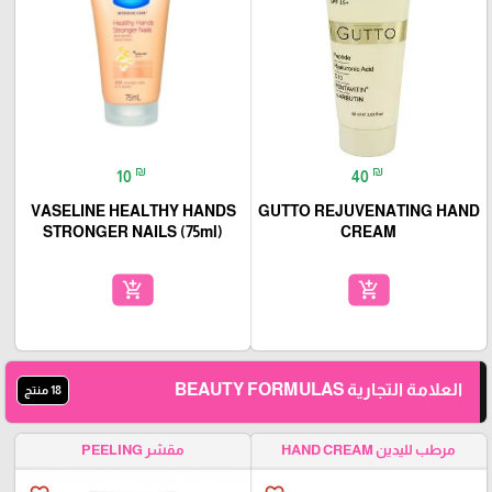
₪
₪
10
40
VASELINE HEALTHY HANDS
GUTTO REJUVENATING HAND
STRONGER NAILS (75ml)
CREAM
add_shopping_cart
add_shopping_cart
العلامة التجارية BEAUTY FORMULAS
18 منتج
مرطب لليدين HAND CREAM
مقشر PEELING