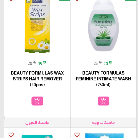
₪
₪
₪
₪
20
15
25
20
BEAUTY FORMULAS WAX
BEAUTY FORMULAS
STRIPS HAIR REMOVER
FEMININE INTIMATE WASH
(20pcs)
(250ml)
add_shopping_cart
add_shopping_cart
ماسكات وجه
ماسك العيون
favorite_border
favorite_border