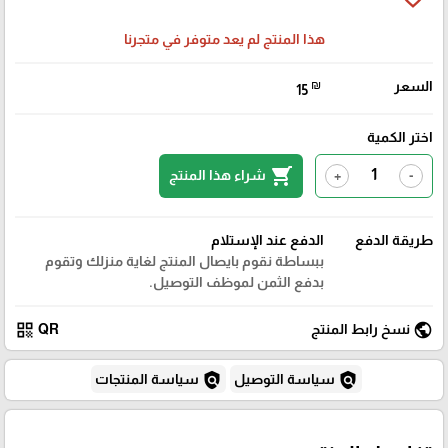
هذا المنتج لم يعد متوفر في متجرنا
السعر
₪
15
اختر الكمية
shopping_cart
شراء هذا المنتج
+
-
طريقة الدفع
الدفع عند الإستلام
ببساطة نقوم بايصال المنتج لغاية منزلك وتقوم
بدفع الثمن لموظف التوصيل.
qr_code
public
نسخ رابط المنتج
QR
policy
policy
سياسة التوصيل
سياسة المنتجات