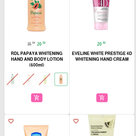
₪
₪
₪
35
20
20
RDL PAPAYA WHITENING
EVELINE WHITE PRESTIGE 4D
HAND AND BODY LOTION
WHITENING HAND CREAM
(600ml)
add_shopping_cart
add_shopping_cart
favorite_border
favorite_border