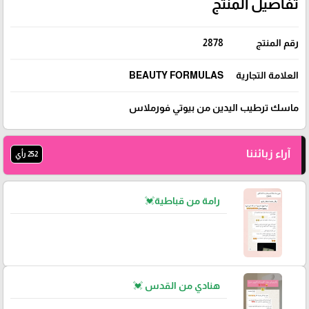
تفاصيل المنتج
رقم المنتج
2878
العلامة التجارية
BEAUTY FORMULAS
ماسك ترطيب اليدين من بيوتي فورملاس
آراء زبائننا
252 رأي
رامة من قباطية💓
هنادي من القدس 💓