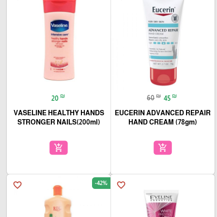
₪
₪
₪
20
60
45
VASELINE HEALTHY HANDS
EUCERIN ADVANCED REPAIR
STRONGER NAILS(200ml)
HAND CREAM (78gm)
add_shopping_cart
add_shopping_cart
-42%
favorite_border
favorite_border