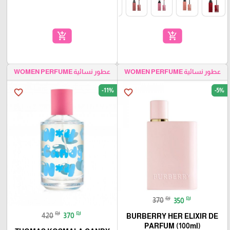
add_shopping_cart
add_shopping_cart
عطور نسائية WOMEN PERFUME
عطور نسائية WOMEN PERFUME
-11%
-5%
favorite_border
favorite_border
₪
₪
370
350
₪
₪
420
370
BURBERRY HER ELIXIR DE
PARFUM (100ml)