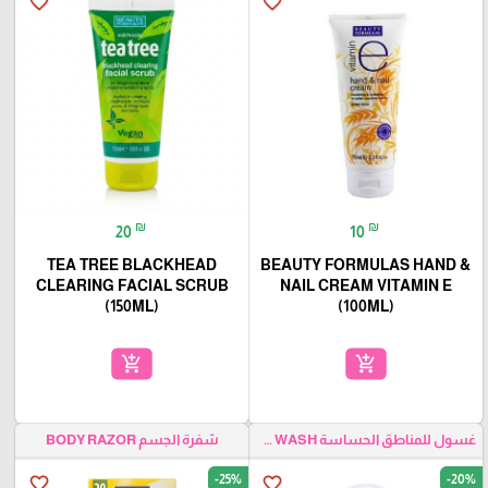
favorite_border
favorite_border
₪
₪
20
10
TEA TREE BLACKHEAD
BEAUTY FORMULAS HAND &
CLEARING FACIAL SCRUB
NAIL CREAM VITAMIN E
(150ML)
(100ML)
add_shopping_cart
add_shopping_cart
غسول للمناطق الحساسة SENSITIVE AREA WASH
شفرة الجسم BODY RAZOR
-25%
-20%
favorite_border
favorite_border