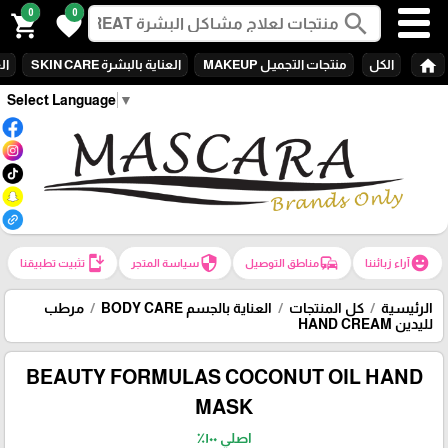
0
0
search
shopping_cart
favorite
home
الكل
منتجات التجميـل MAKEUP
العناية بالبشرة SKIN CARE
الع
Select Language
▼
install_mobile
security
commute
emoji_emotions
آراء زبائننا
مناطق التوصيل
سياسة المتجر
تثبيت تطبيقنا
الرئيسية
كل المنتجات
العناية بالجسم BODY CARE
مرطب
لليدين HAND CREAM
BEAUTY FORMULAS COCONUT OIL HAND
MASK
اصلي ١٠٠٪؜