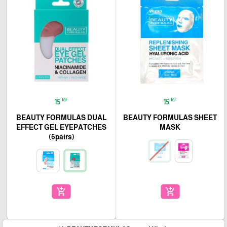
₪
₪
15
15
BEAUTY FORMULAS DUAL
BEAUTY FORMULAS SHEET
EFFECT GEL EYEPATCHES
MASK
(6pairs)
add_shopping_cart
add_shopping_cart