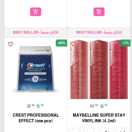
add_shopping_cart
add_shopping_cart
الأكثر مبيعاً - BEST SELLER
الأكثر مبيعاً - BEST SELLER
-40%
-12%
favorite_border
favorite_border
₪
₪
₪
₪
25
15
40
35
CREST PROFESSIONAL
MAYBELLINE SUPER STAY
EFFECT (one pcs)
VINYL INK (4.2ml)