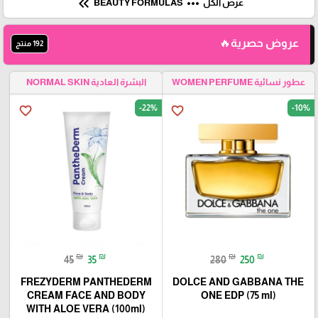
keyboard_double_arrow_left
more_horiz
عرض الكل
BEAUTY FORMULAS
عروض حصرية🔥
192 منتج
عطور نسائية WOMEN PERFUME
البشرة العادية NORMAL SKIN
-22%
-10%
favorite_border
favorite_border
₪
₪
₪
₪
45
35
280
250
FREZYDERM PANTHEDERM
DOLCE AND GABBANA THE
CREAM FACE AND BODY
ONE EDP (75 ml)
WITH ALOE VERA (100ml)