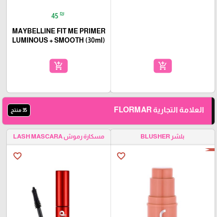
₪
45
MAYBELLINE FIT ME PRIMER
LUMINOUS + SMOOTH (30ml)
add_shopping_cart
add_shopping_cart
العلامة التجارية FLORMAR
35 منتج
بلشر BLUSHER
مسكارة رموش LASH MASCARA
favorite_border
favorite_border