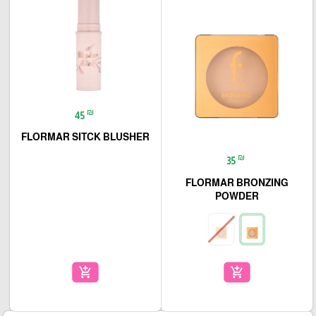
₪
45
FLORMAR SITCK BLUSHER
₪
35
FLORMAR BRONZING
POWDER
add_shopping_cart
add_shopping_cart