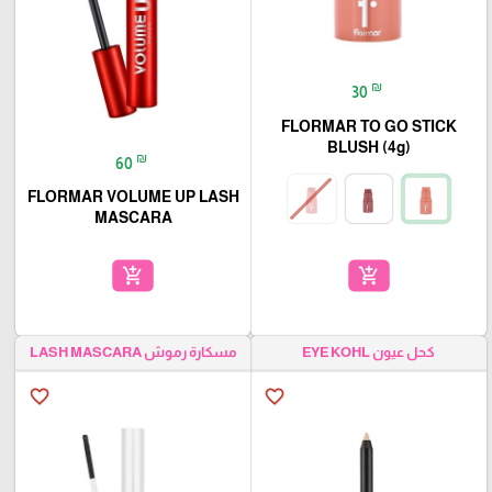
₪
30
FLORMAR TO GO STICK
BLUSH (4g)
₪
60
FLORMAR VOLUME UP LASH
MASCARA
add_shopping_cart
add_shopping_cart
كحل عيون EYE KOHL
مسكارة رموش LASH MASCARA
favorite_border
favorite_border