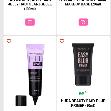
JELLY HAUTGLANZGELEE
MAKEUP BASE (20ml)
(100ml)
add_shopping_cart
add_shopping_cart
favorite_border
favorite_border
₪
160
HUDA BEAUTY EASY BLUR
PRIMER (30ml)