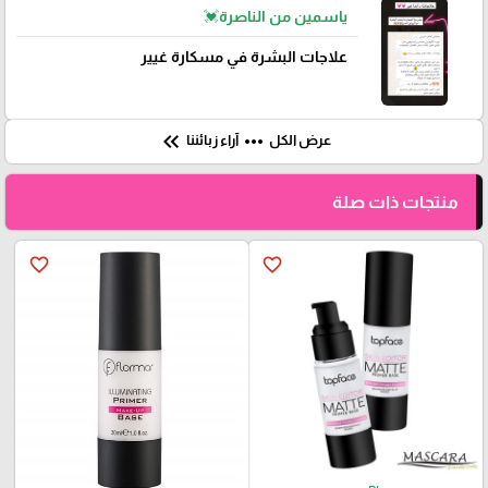
ياسمين من الناصرة💓
علاجات البشرة في مسكارة غيير
keyboard_double_arrow_left
more_horiz
عرض الكل
آراء زبائننا
منتجات ذات صلة
favorite_border
favorite_border