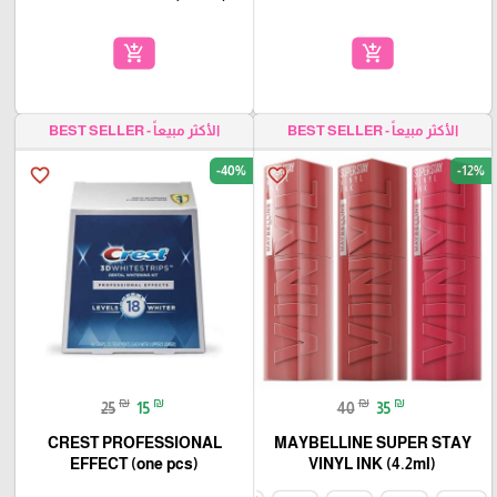
add_shopping_cart
add_shopping_cart
الأكثر مبيعاً - BEST SELLER
الأكثر مبيعاً - BEST SELLER
-40%
-12%
favorite_border
favorite_border
₪
₪
₪
₪
25
15
40
35
CREST PROFESSIONAL
MAYBELLINE SUPER STAY
EFFECT (one pcs)
VINYL INK (4.2ml)