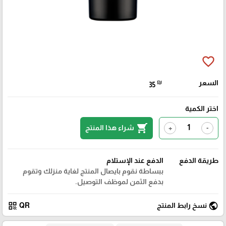
favorite_border
السعر
₪
35
اختر الكمية
shopping_cart
شراء هذا المنتج
+
-
طريقة الدفع
الدفع عند الإستلام
ببساطة نقوم بايصال المنتج لغاية منزلك وتقوم
بدفع الثمن لموظف التوصيل.
qr_code
public
نسخ رابط المنتج
QR