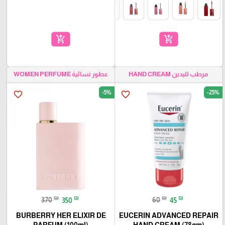
add_shopping_cart
add_shopping_cart
مرطب لليدين HAND CREAM
عطور نسائية WOMEN PERFUME
-5%
-25%
favorite_border
favorite_border
₪
₪
₪
₪
370
350
60
45
BURBERRY HER ELIXIR DE
EUCERIN ADVANCED REPAIR