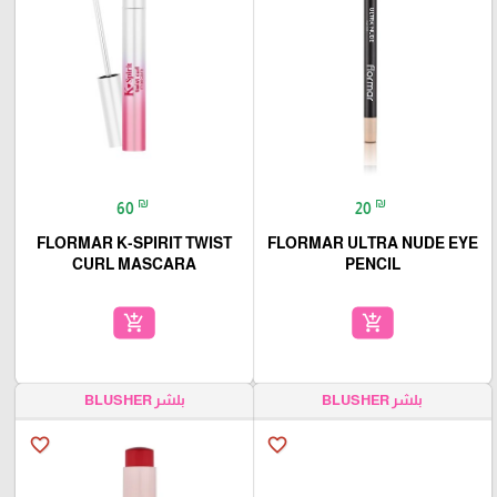
₪
₪
60
20
FLORMAR K-SPIRIT TWIST
FLORMAR ULTRA NUDE EYE
CURL MASCARA
PENCIL
add_shopping_cart
add_shopping_cart
بلشر BLUSHER
بلشر BLUSHER
favorite_border
favorite_border