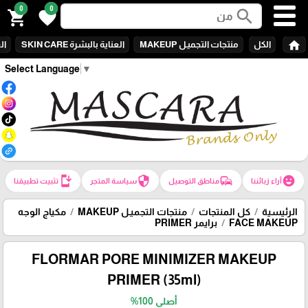
0
0
search
shopping_cart
favorite
home
الكل
منتجات التجميـل MAKEUP
العناية بالبشرة SKIN CARE
الع
Select Language
▼
install_mobile
security
commute
emoji_emotions
آراء زبائننا
مناطق التوصيل
سياسة المتجر
تثبيت تطبيقنا
الرئيسية
كل المنتجات
منتجات التجميـل MAKEUP
مكياج الوجه
FACE MAKEUP
برايمر PRIMER
FLORMAR PORE MINIMIZER MAKEUP
PRIMER (35ml)
أصلي 100%