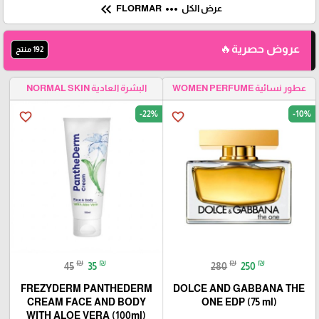
keyboard_double_arrow_left
more_horiz
عرض الكل
FLORMAR
عروض حصرية🔥
192 منتج
عطور نسائية WOMEN PERFUME
البشرة العادية NORMAL SKIN
-22%
-10%
favorite_border
favorite_border
₪
₪
₪
₪
45
35
280
250
FREZYDERM PANTHEDERM
DOLCE AND GABBANA THE
CREAM FACE AND BODY
ONE EDP (75 ml)
WITH ALOE VERA (100ml)