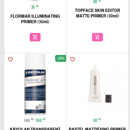
₪
30
₪
35
TOPFACE SKIN EDITOR
MATTE PRIMER (30ml)
FLORMAR ILLUMINATING
PRIMER (30ml)
add_shopping_cart
add_shopping_cart
-23%
favorite_border
favorite_border
₪
₪
₪
130
100
30
KRYOLAN TRANSPARENT
PASTEL MATTIFYING PRIMER