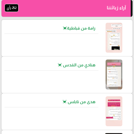
آراء زبائننا
252 رأي
رامة من قباطية💓
هنادي من القدس 💓
هدى من نابلس 💓