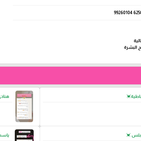
6250 99260
 البشرة
اطية💓
هناد
بلس 💓
ياسمي