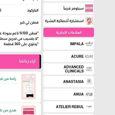
سيتوفر قريباً
الباركود
104
استشارة آخصائية البشرة
قطن تي كير
العلامات التجارية
*قطن 100% ناعم بجودة عالية
*لا يتسبب في تجريح سطح
*يحتوي على 360 قطعة
IMPALA
ACURE
آراء زبائننا
ADVANCED
CLINICALS
رامة من قب
ANASTASIA
ANUA
ATELIER REBUL
هدى من نا