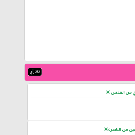
252 رأي
ي من القدس 💓
ن من الناصرة💓