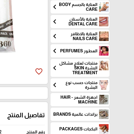
العناية بالجسم BODY
chevron_left
CARE
العناية بالأسنان
chevron_left
DENTAL CARE
العناية بالاظافر
chevron_left
NAILS CARE
chevron_left
العطـور PERFUMES
منتجات لعلاج مشاكل
chevron_left
البشرة SKIN
favorite_border
TREATMENT
منتجات حسب نوع
chevron_left
البشرة
اجهزة الشعر - HAIR
MACHINE
تفاصيل المنتج
براندات عالمية BRANDS
البكجات PACKAGES
رقم المنتج
2