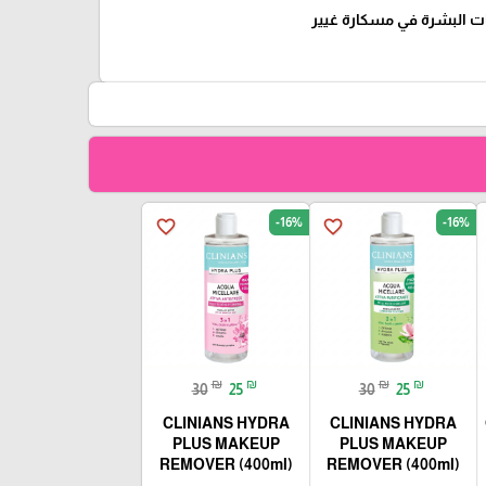
ت البشرة في مسكارة غيير
-16%
-16%
favorite_border
favorite_border
₪
₪
₪
₪
30
25
30
25
CLINIANS HYDRA
CLINIANS HYDRA
PLUS MAKEUP
PLUS MAKEUP
REMOVER (400ml)
REMOVER (400ml)