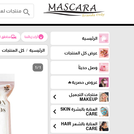
search
commute
emoji_emotions
آراء زبائننا
مناطق ا
الرئيسية
الرئيسية
كل المنتجات
عرض كل المنتجات
وصل حديثاً
1 / 1
عروض حصرية🔥
منتجات التجميـل
chevron_left
MAKEUP
العناية بالبشرة SKIN
chevron_left
CARE
العناية بالشعر HAIR
chevron_left
CARE