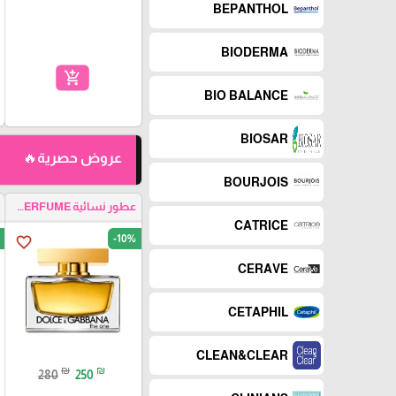
BEPANTHOL
BIODERMA
add_shopping_cart
BIO BALANCE
BIOSAR
عروض حصرية🔥
BOURJOIS
عطور نسائية WOMEN PERFUME
CATRICE
-10%
favorite_border
CERAVE
CETAPHIL
CLEAN&CLEAR
₪
₪
280
250