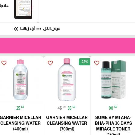
علاجا
keyboard_double_arrow_left
more_horiz
عرض الكل
آراء زبائننا
-22%
favorite_border
favorite_border
favorite_border
₪
₪
₪
₪
25
45
35
90
GARNIER MICELLAR
GARNIER MICELLAR
SOME BY MI AHA-
CLEANSING WATER
CLEANSING WATER
BHA-PHA 30 DAYS
(400ml)
(700ml)
MIRACLE TONER
(150ml)