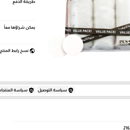
طريقة الدفع
يمكن شراؤها معاً
public
نسخ رابط المنتج
policy
policy
سياسة التوصيل
سياسة المنتجا
216