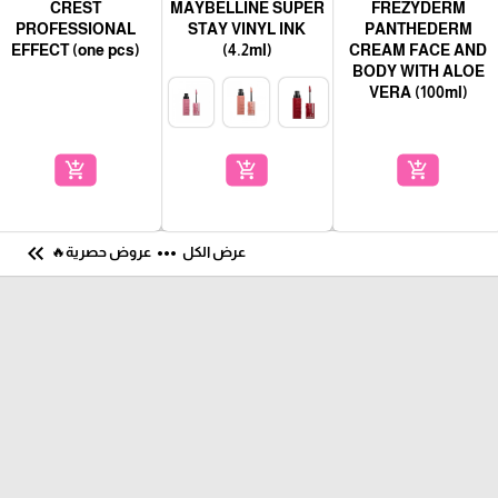
CREST
MAYBELLINE SUPER
FREZYDERM
PROFESSIONAL
STAY VINYL INK
PANTHEDERM
EFFECT (one pcs)
(4.2ml)
CREAM FACE AND
BODY WITH ALOE
VERA (100ml)
add_shopping_cart
add_shopping_cart
add_shopping_cart
keyboard_double_arrow_left
more_horiz
عرض الكل
عروض حصرية🔥