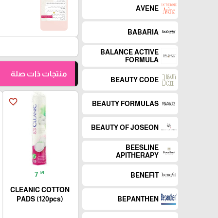
AVENE
BABARIA
BALANCE ACTIVE
FORMULA
منتجات ذات صلة
BEAUTY CODE
favorite_border
BEAUTY FORMULAS
BEAUTY OF JOSEON
BEESLINE
APITHERAPY
₪
7
BENEFIT
CLEANIC COTTON
PADS (120pcs)
BEPANTHEN