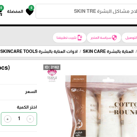
0
0
g_cart
favorite
المفضلة
install_mobile
security
لتوصيل
سياسة المتجر
تثبيت تطبيقنا
العناية بالبشرة SKIN CARE
ادوات العناية بالبشرة SKINCARE TOOLS
cs)
السعر
اختر الكمية
+
-