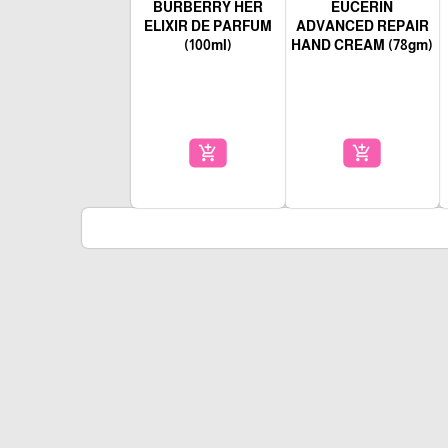
BURBERRY HER
EUCERIN
ELIXIR DE PARFUM
ADVANCED REPAIR
(100ml)
HAND CREAM (78gm)
add_shopping_cart
add_shopping_cart