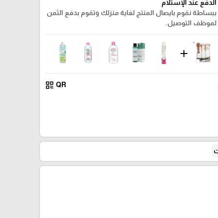
الدفع عند الإستلام
ببساطة نقوم بايصال المنتج لغاية منزلك وتقوم بدفع الثمن
لموظف التوصيل.
add
qr_code
QR
ت