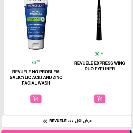
₪
30
₪
30
REVUELE EXPRESS WING
DUO EYELINER
REVUELE NO PROBLEM
SALICYLIC ACID AND ZINC
FACIAL WASH
add_shopping_cart
add_shopping_cart
keyboard_double_arrow_left
more_horiz
عرض الكل
REVUELE