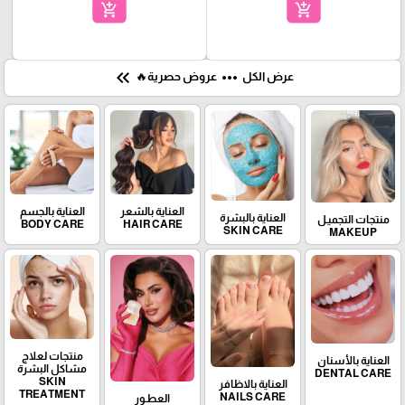
add_shopping_cart
add_shopping_cart
keyboard_double_arrow_left
more_horiz
عرض الكل
عروض حصرية🔥
العناية بالشعر
العناية بالجسم
العناية بالبشرة
منتجات التجميـل
BODY CARE
HAIR CARE
SKIN CARE
MAKEUP
منتجات لعلاج
العناية بالأسنان
مشاكل البشرة
DENTAL CARE
SKIN
العناية بالاظافر
TREATMENT
NAILS CARE
العطـور