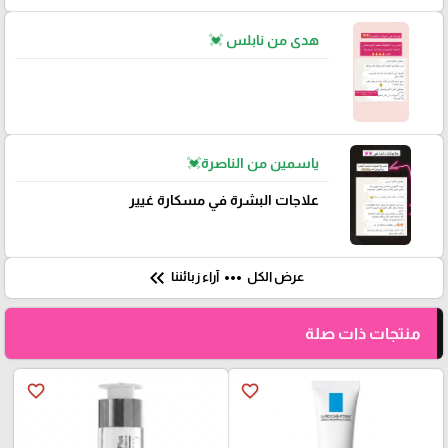
هدى من نابلس 💓
ياسمين من الناصرة💓
علاجات البشرة في مسكارة غيير
keyboard_double_arrow_left
more_horiz
عرض الكل
آراء زبائننا
منتجات ذات صلة
favorite_border
favorite_border