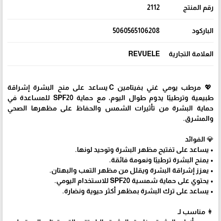
رقم المنتج
2112
الباركود
5060565106208
العلامة التجارية
REVUELE
💖 مرطب يومي غني بفيتامين C يساعد على منح البشرة إشراقة
طبيعية وترطيبًا يدوم طوال اليوم، مع حماية SPF20 للمساعدة في
حماية البشرة من تأثيرات الشمس والحفاظ على مظهرها الصحي
والمشرق.
💎 الفوائد
• يساعد على تفتيح مظهر البشرة وتوحيد لونها.
• يمنح البشرة ترطيبًا ونعومة فائقة.
• يعزز إشراقة البشرة ويقلل من مظهر التعب والبهتان.
• يحتوي على حماية شمسية SPF20 للاستخدام اليومي.
• يساعد على ترك البشرة بمظهر أكثر حيوية ونضارة.
👩 مناسب لـ