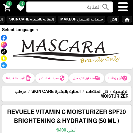
0
0
search
shopping_cart
favorite
home
الكل
منتجات التجميـل MAKEUP
العناية بالبشرة SKIN CARE
الع
Select Language
▼
install_mobile
security
commute
emoji_emotions
آراء زبائننا
مناطق التوصيل
سياسة المتجر
تثبيت تطبيقنا
الرئيسية
كل المنتجات
العناية بالبشرة SKIN CARE
مرطب
MOISTURIZER
REVUELE VITAMIN C MOISTURIZER SPF20
BRIGHTENING & HYDRATING (50 ML )
أصلي 100%