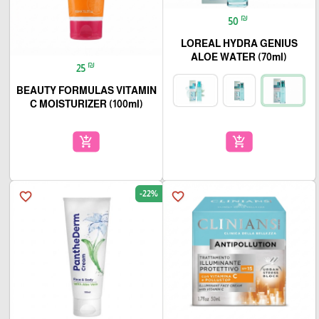
₪
50
LOREAL HYDRA GENIUS
ALOE WATER (70ml)
₪
25
BEAUTY FORMULAS VITAMIN
C MOISTURIZER (100ml)
add_shopping_cart
add_shopping_cart
-22%
favorite_border
favorite_border