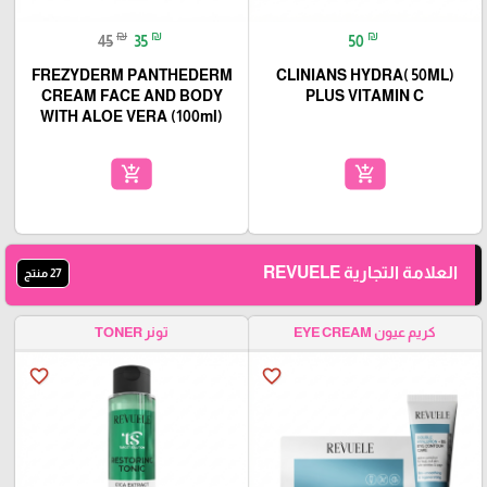
₪
₪
₪
45
35
50
FREZYDERM PANTHEDERM
(50ML )CLINIANS HYDRA
CREAM FACE AND BODY
PLUS VITAMIN C
WITH ALOE VERA (100ml)
add_shopping_cart
add_shopping_cart
العلامة التجارية REVUELE
27 منتج
كريم عيون EYE CREAM
تونر TONER
favorite_border
favorite_border