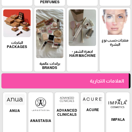
PERFUMES
منتجات حسب نوع
البكجات
البشرة
PACKAGES
اجهزة الشعر -
HAIR MACHINE
براندات عالمية
BRANDS
العلامات التجارية
ACURE
ADVANCED
ANUA
CLINICALS
IMPALA
ANASTASIA