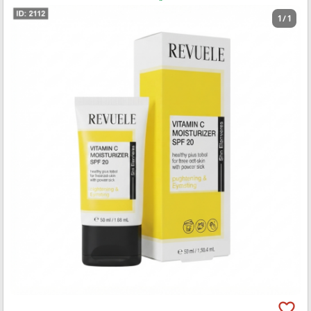
1 / 1
favorite_border