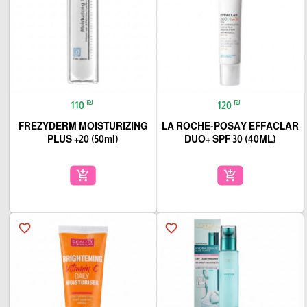
₪
₪
110
120
FREZYDERM MOISTURIZING
LA ROCHE-POSAY EFFACLAR
PLUS +20 (50ml)
DUO+ SPF 30 (40ML)
add_shopping_cart
add_shopping_cart
favorite_border
favorite_border