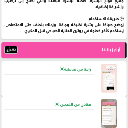
جميع أنواع البشرة، خاصة البشرة الباهتة والتي تحتاج إلى ترطيب
وإشراقة إضافية.
🕒 طريقة الاستخدام
يُوضع صباحًا على بشرة نظيفة وجافة، ويُدلك بلطف حتى الامتصاص.
يُستخدم كآخر خطوة في روتين العناية الصباحي قبل المكياج.
آراء زبائننا
252 رأي
رامة من قباطية💓
هنادي من القدس 💓