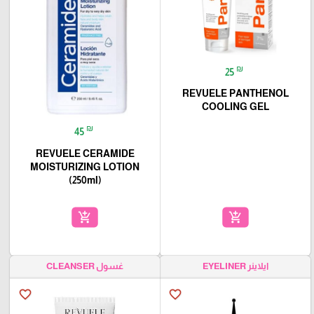
₪
25
REVUELE PANTHENOL
COOLING GEL
₪
45
REVUELE CERAMIDE
MOISTURIZING LOTION
(250ml)
add_shopping_cart
add_shopping_cart
ايلاينر EYELINER
غسول CLEANSER
favorite_border
favorite_border