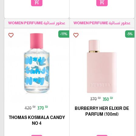
add_shopping_cart
add_shopping_cart
عطور نسائية WOMEN PERFUME
عطور نسائية WOMEN PERFUME
-11%
-5%
favorite_border
favorite_border
₪
₪
370
350
₪
₪
420
370
BURBERRY HER ELIXIR DE
PARFUM (100ml)
THOMAS KOSMALA CANDY
NO 4