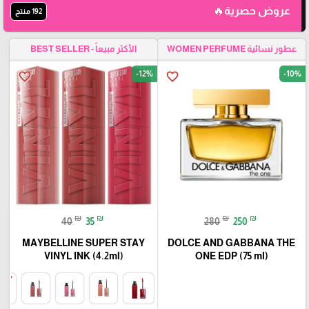
عروض حصرية🔥
192 منتج
عطور نسائية WOMEN PERFUME
الأكثر مبيعاً - BEST SELLER
-12%
-10%
favorite_border
favorite_border
₪
₪
₪
₪
40
35
280
250
MAYBELLINE SUPER STAY
DOLCE AND GABBANA THE
VINYL INK (4.2ml)
ONE EDP (75 ml)