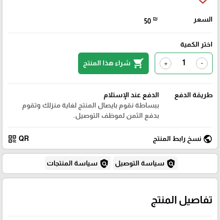
السعر
₪
50
اختر الكمية
shopping_cart
شراء هذا المنتج
+
-
طريقة الدفع
الدفع عند الإستلام
ببساطة نقوم بايصال المنتج لغاية منزلك وتقوم
بدفع الثمن لموظف التوصيل.
qr_code
public
نسخ رابط المنتج
QR
policy
policy
سياسة التوصيل
سياسة المنتجات
تفاصيل المنتج