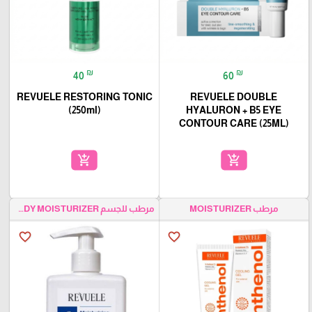
₪
₪
40
60
REVUELE RESTORING TONIC
REVUELE DOUBLE
(250ml)
HYALURON + B5 EYE
CONTOUR CARE (25ML)
add_shopping_cart
add_shopping_cart
مرطب MOISTURIZER
مرطب للجسم BODY MOISTURIZER
favorite_border
favorite_border