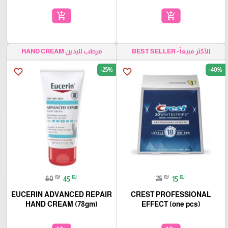
add_shopping_cart
add_shopping_cart
الأكثر مبيعاً - BEST SELLER
مرطب لليدين HAND CREAM
-25%
-40%
favorite_border
favorite_border
₪
₪
₪
₪
60
45
25
15
EUCERIN ADVANCED REPAIR
CREST PROFESSIONAL
HAND CREAM (78gm)
EFFECT (one pcs)