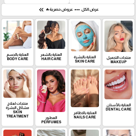
keyboard_double_arrow_left
more_horiz
عرض الكل
عروض حصرية🔥
العناية بالشعر
العناية بالجسم
العناية بالبشرة
منتجات التجميـل
BODY CARE
HAIR CARE
SKIN CARE
MAKEUP
منتجات لعلاج
العناية بالأسنان
مشاكل البشرة
DENTAL CARE
SKIN
العناية بالاظافر
TREATMENT
NAILS CARE
العطـور
PERFUMES