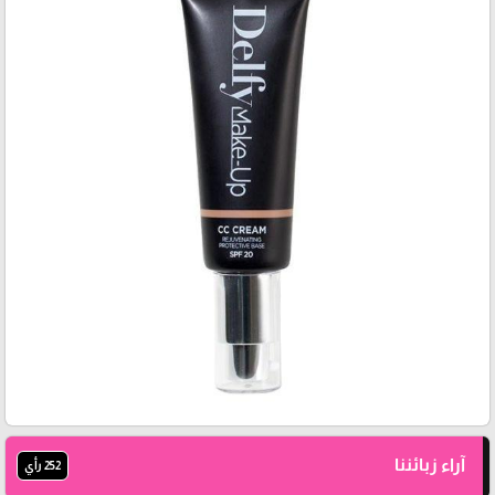
آراء زبائننا
252 رأي