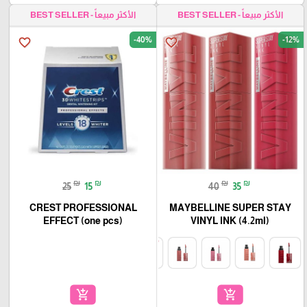
الأكثر مبيعاً - BEST SELLER
الأكثر مبيعاً - BEST SELLER
-40%
-12%
favorite_border
favorite_border
₪
₪
₪
₪
25
15
40
35
CREST PROFESSIONAL
MAYBELLINE SUPER STAY
EFFECT (one pcs)
VINYL INK (4.2ml)
add_shopping_cart
add_shopping_cart