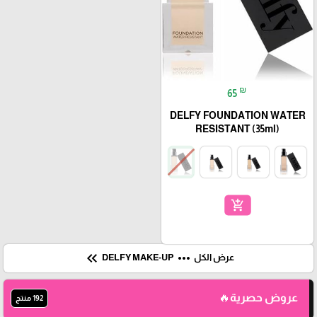
₪
65
DELFY FOUNDATION WATER
RESISTANT (35ml)
add_shopping_cart
keyboard_double_arrow_left
more_horiz
عرض الكل
DELFY MAKE-UP
عروض حصرية🔥
192 منتج