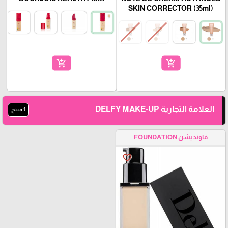
SKIN CORRECTOR (35ml)
add_shopping_cart
add_shopping_cart
العلامة التجارية DELFY MAKE-UP
1 منتج
فاونديشن FOUNDATION
favorite_border