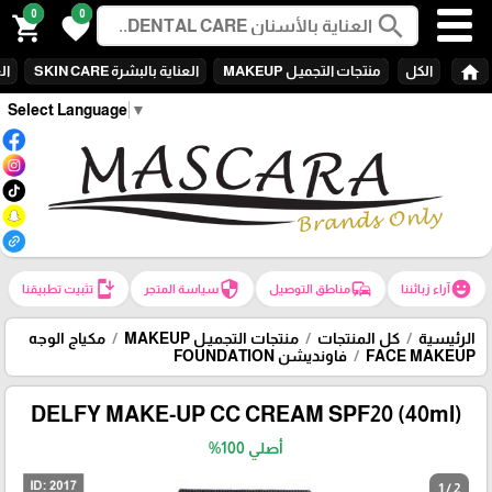
0
0
search
shopping_cart
favorite
home
الكل
منتجات التجميـل MAKEUP
العناية بالبشرة SKIN CARE
الع
Select Language
▼
install_mobile
security
commute
emoji_emotions
آراء زبائننا
مناطق التوصيل
سياسة المتجر
تثبيت تطبيقنا
الرئيسية
كل المنتجات
منتجات التجميـل MAKEUP
مكياج الوجه
FACE MAKEUP
فاونديشن FOUNDATION
DELFY MAKE-UP CC CREAM SPF20 (40ml)
أصلي 100%
1 / 2