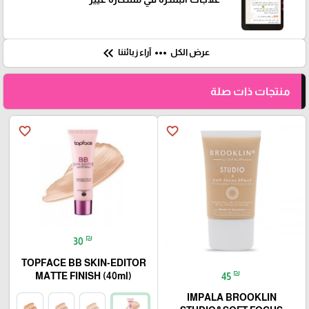
keyboard_double_arrow_left
more_horiz
عرض الكل
آراء زبائننا
منتجات ذات صلة
favorite_border
favorite_border
₪
30
TOPFACE BB SKIN-EDITOR
₪
MATTE FINISH (40ml)
45
IMPALA BROOKLIN