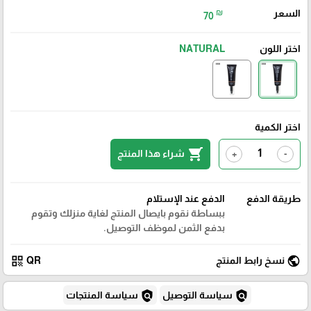
السعر
₪
70
اختر اللون
NATURAL
اختر الكمية
shopping_cart
شراء هذا المنتج
+
-
طريقة الدفع
الدفع عند الإستلام
ببساطة نقوم بايصال المنتج لغاية منزلك وتقوم
بدفع الثمن لموظف التوصيل.
qr_code
public
نسخ رابط المنتج
QR
policy
policy
سياسة التوصيل
سياسة المنتجات