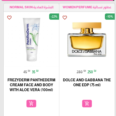
عطور نسائية WOMEN PERFUME
البشرة العادية NORMAL SKIN
-22%
-10%
favorite_border
favorite_border
₪
₪
₪
₪
45
35
280
250
FREZYDERM PANTHEDERM
DOLCE AND GABBANA THE
CREAM FACE AND BODY
ONE EDP (75 ml)
WITH ALOE VERA (100ml)
add_shopping_cart
add_shopping_cart