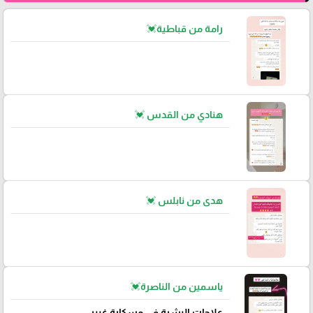
رامة من قباطية💓
هنادي من القدس 💓
هدى من نابلس 💓
ياسمين من الناصرة💓
علاجات البشرة في مسكارة غيير