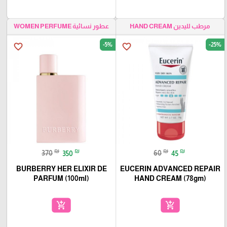
مرطب لليدين HAND CREAM
عطور نسائية WOMEN PERFUME
-5%
-25%
favorite_border
favorite_border
₪
₪
₪
₪
370
350
60
45
BURBERRY HER ELIXIR DE
EUCERIN ADVANCED REPAIR
PARFUM (100ml)
HAND CREAM (78gm)
add_shopping_cart
add_shopping_cart