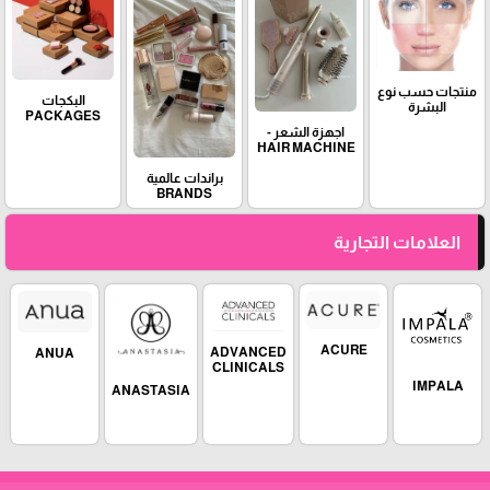
منتجات حسب نوع
البكجات
البشرة
PACKAGES
اجهزة الشعر -
HAIR MACHINE
براندات عالمية
BRANDS
العلامات التجارية
ACURE
ADVANCED
ANUA
CLINICALS
IMPALA
ANASTASIA