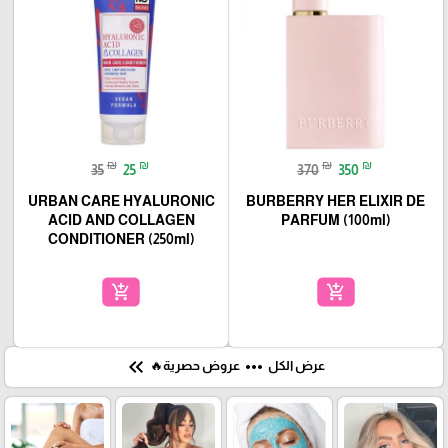
₪
₪
₪
₪
35
25
370
350
URBAN CARE HYALURONIC
BURBERRY HER ELIXIR DE
ACID AND COLLAGEN
PARFUM (100ml)
CONDITIONER (250ml)
add_shopping_cart
add_shopping_cart
keyboard_double_arrow_left
more_horiz
عرض الكل
عروض حصرية🔥