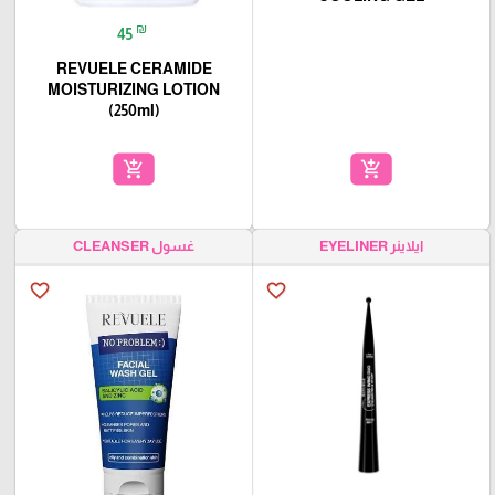
₪
45
REVUELE CERAMIDE
MOISTURIZING LOTION
(250ml)
add_shopping_cart
add_shopping_cart
ايلاينر EYELINER
غسول CLEANSER
favorite_border
favorite_border