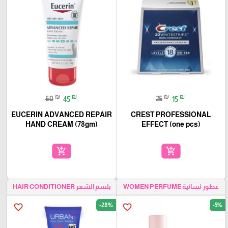
₪
₪
₪
₪
60
45
25
15
EUCERIN ADVANCED REPAIR
CREST PROFESSIONAL
HAND CREAM (78gm)
EFFECT (one pcs)
add_shopping_cart
add_shopping_cart
عطور نسائية WOMEN PERFUME
بلسم الشعر HAIR CONDITIONER
-28%
-5%
favorite_border
favorite_border