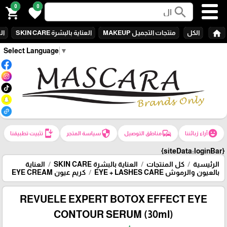
0
0
search
shopping_cart
favorite
home
الكل
منتجات التجميـل MAKEUP
العناية بالبشرة SKIN CARE
الع
Select Language
▼
install_mobile
security
commute
emoji_emotions
آراء زبائننا
مناطق التوصيل
سياسة المتجر
تثبيت تطبيقنا
{siteData:loginBar}
الرئيسية
كل المنتجات
العناية بالبشرة SKIN CARE
العناية
بالعيون والرموش EYE + LASHES CARE
كريم عيون EYE CREAM
REVUELE EXPERT BOTOX EFFECT EYE
CONTOUR SERUM (30ml)