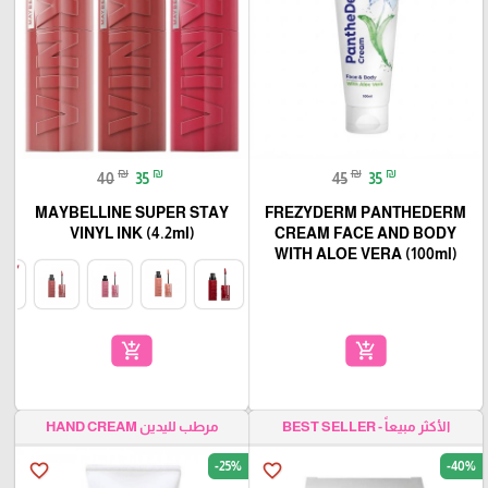
₪
₪
₪
₪
40
35
45
35
MAYBELLINE SUPER STAY
FREZYDERM PANTHEDERM
VINYL INK (4.2ml)
CREAM FACE AND BODY
WITH ALOE VERA (100ml)
add_shopping_cart
add_shopping_cart
الأكثر مبيعاً - BEST SELLER
مرطب لليدين HAND CREAM
-25%
-40%
favorite_border
favorite_border