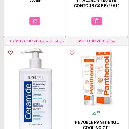
(250ml)
HYALURON + B5 EYE
CONTOUR CARE (25ML)
add_shopping_cart
add_shopping_cart
مرطب MOISTURIZER
مرطب للجسم BODY MOISTURIZER
favorite_border
favorite_border
₪
25
REVUELE PANTHENOL
COOLING GEL