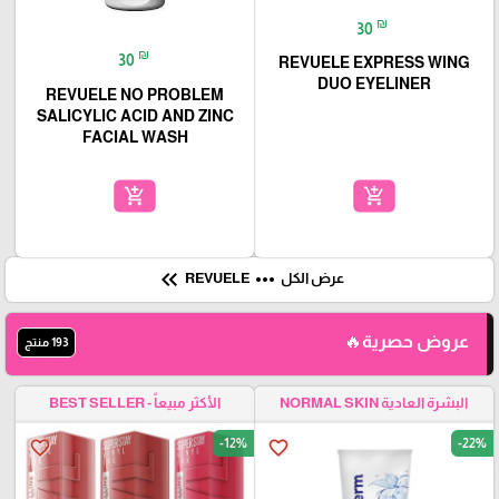
₪
30
₪
30
REVUELE EXPRESS WING
DUO EYELINER
REVUELE NO PROBLEM
SALICYLIC ACID AND ZINC
FACIAL WASH
add_shopping_cart
add_shopping_cart
keyboard_double_arrow_left
more_horiz
عرض الكل
REVUELE
عروض حصرية🔥
193 منتج
البشرة العادية NORMAL SKIN
الأكثر مبيعاً - BEST SELLER
-12%
-22%
favorite_border
favorite_border