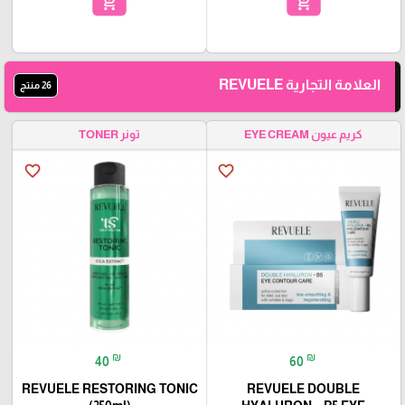
add_shopping_cart
add_shopping_cart
العلامة التجارية REVUELE
26 منتج
كريم عيون EYE CREAM
تونر TONER
favorite_border
favorite_border
₪
₪
40
60
REVUELE RESTORING TONIC
REVUELE DOUBLE