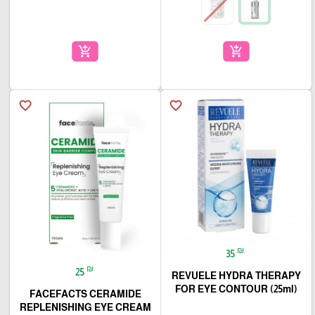
add_shopping_cart
add_shopping_cart
favorite_border
favorite_border
₪
35
₪
25
REVUELE HYDRA THERAPY
FOR EYE CONTOUR (25ml)
FACEFACTS CERAMIDE
REPLENISHING EYE CREAM