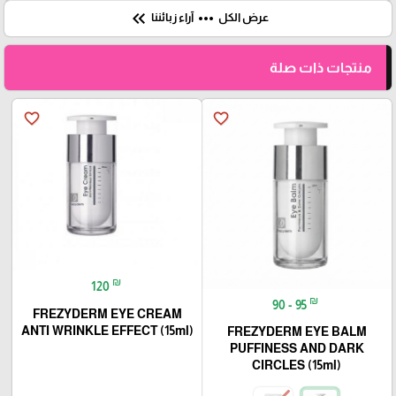
keyboard_double_arrow_left
more_horiz
عرض الكل
آراء زبائننا
منتجات ذات صلة
favorite_border
favorite_border
₪
120
₪
90 - 95
FREZYDERM EYE CREAM
ANTI WRINKLE EFFECT (15ml)
FREZYDERM EYE BALM
PUFFINESS AND DARK
CIRCLES (15ml)