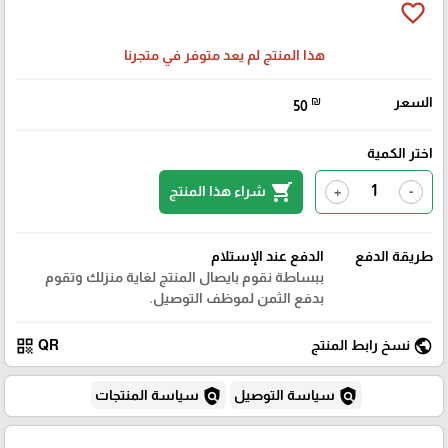
favorite_border
هذا المنتج لم يعد متوفر في متجرنا
السعر
₪
50
اختر الكمية
shopping_cart
شراء هذا المنتج
+
-
طريقة الدفع
الدفع عند الإستلام
ببساطة نقوم بايصال المنتج لغاية منزلك وتقوم
بدفع الثمن لموظف التوصيل.
qr_code
public
نسخ رابط المنتج
QR
policy
policy
سياسة التوصيل
سياسة المنتجات