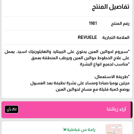
تفاصيل المنتج
رقم المنتج
1981
العلامة التجارية
REVUELE
*سيروم لحوالين العين يحتوي على البيبتايد والهايلورنيك اسيد، يعمل
على علاج الخطوط حوالين العين ويرطب المنطقة بعمق
*مناسب لجميع انواع البشرة
*طريقة الاستعمال:
مرتين يوميا صباحا ومساء على بشرة نظيفة بعد الغسول
يوضع كمية قليلة مع مساج لحوالين العين
آراء زبائننا
252 رأي
رامة من قباطية💓