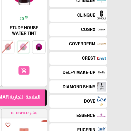
CLINIANS
CLINQUE
₪
20
ETUDE HOUSE
COSRX
WATER TINT
COVERDERM
CREST
add_shopping_cart
DELFY MAKE-UP
DIAMOND SHINY
العلامة التجارية FLORMAR
DOVE
بلشر BLUSHER
ESSENCE
favorite_border
EUCERIN