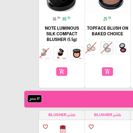
₪
₪
₪
35
30
25
NOTE LUMINOUS
TOPFACE BLUSH ON
SILK COMPACT
BAKED CHOICE
BLUSHER (5.5g)
add_shopping_cart
add_shopping_cart
37 منتج
LA
بلشر BLUSHER
بلشر BLUSHER
favorite_border
favorite_border