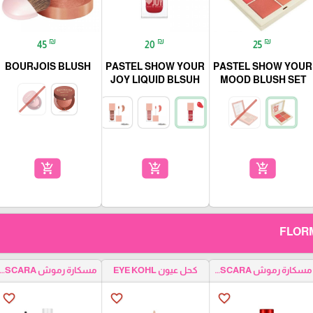
₪
₪
₪
45
20
25
BOURJOIS BLUSH
PASTEL SHOW YOUR
PASTEL SHOW YOUR
JOY LIQUID BLSUH
MOOD BLUSH SET
add_shopping_cart
add_shopping_cart
add_shopping_cart
مسكارة رموش LASH MASCARA
كحل عيون EYE KOHL
مسكارة رموش SH MASCARA
favorite_border
favorite_border
favorite_border