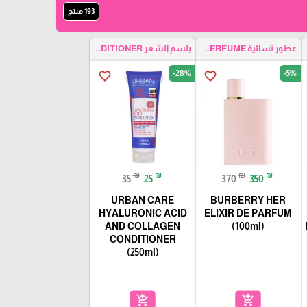
193 منتج
HA
عطور نسائية WOMEN PERFUME
بلسم الشعر HAIR CONDITIONER
-28%
-5%
favorite_border
favorite_border
₪
₪
₪
₪
35
25
370
350
URBAN CARE
BURBERRY HER
HYALURONIC ACID
ELIXIR DE PARFUM
AND COLLAGEN
(100ml)
CONDITIONER
(250ml)
add_shopping_cart
add_shopping_cart