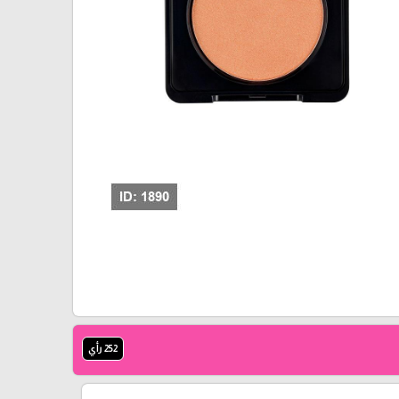
252 رأي