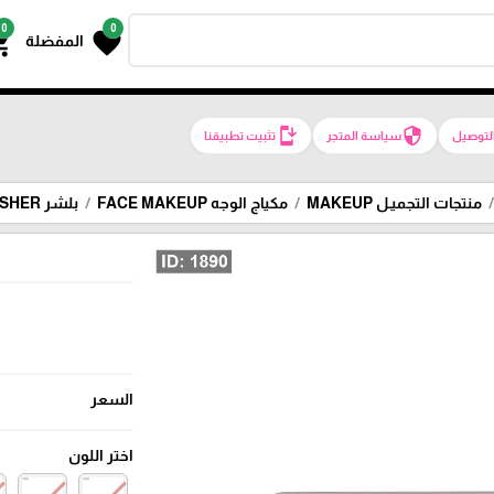
0
0
g_cart
favorite
المفضلة
install_mobile
security
لتوصيل
سياسة المتجر
تثبيت تطبيقنا
منتجات التجميـل MAKEUP
مكياج الوجه FACE MAKEUP
بلشر BLUSHER
السعر
اختر اللون