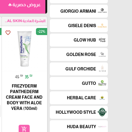
عروض حصرية🔥
GIORGIO ARMANI
البشرة العادية NORMAL SKIN
GISELE DENIS
-22%
favorite_border
GLOW HUB
GOLDEN ROSE
GULF ORCHIDE
₪
₪
45
35
GUTTO
FREZYDERM
PANTHEDERM
CREAM FACE AND
HERBAL CARE
BODY WITH ALOE
VERA (100ml)
HOLLYWOOD STYLE
HUDA BEAUTY
add_shopping_cart