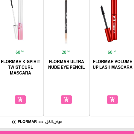
₪
₪
₪
60
20
60
FLORMAR K-SPIRIT
FLORMAR ULTRA
FLORMAR VOLUME
TWIST CURL
NUDE EYE PENCIL
UP LASH MASCARA
MASCARA
add_shopping_cart
add_shopping_cart
add_shopping_cart
keyboard_double_arrow_left
more_horiz
عرض الكل
FLORMAR