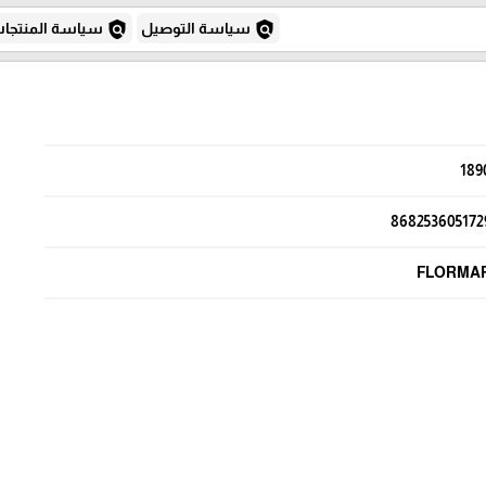
policy
policy
سياسة التوصيل
سياسة المنتجا
189
868253605172
FLORMA