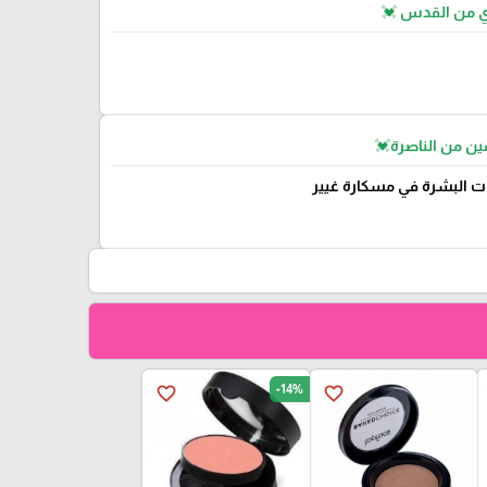
ي من القدس 💓
ن من الناصرة💓
ت البشرة في مسكارة غيير
-14%
favorite_border
favorite_border