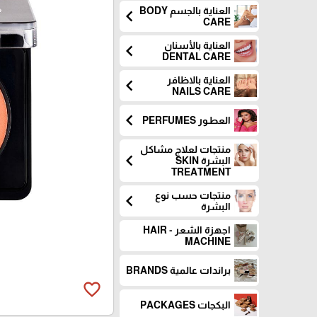
العناية بالجسم BODY
chevron_left
CARE
العناية بالأسنان
chevron_left
DENTAL CARE
العناية بالاظافر
chevron_left
NAILS CARE
chevron_left
العطـور PERFUMES
منتجات لعلاج مشاكل
chevron_left
البشرة SKIN
TREATMENT
منتجات حسب نوع
chevron_left
البشرة
اجهزة الشعر - HAIR
MACHINE
براندات عالمية BRANDS
favorite_border
البكجات PACKAGES