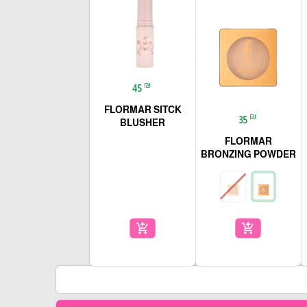
₪
45
FLORMAR SITCK
₪
35
BLUSHER
FLORMAR
BRONZING POWDER
add_shopping_cart
add_shopping_cart