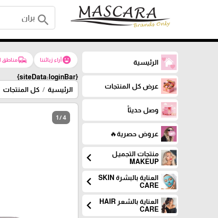
search
commute
emoji_emotions
آراء زبائننا
مناطق ا
الرئيسية
{siteData:loginBar}
عرض كل المنتجات
الرئيسية
كل المنتجات
وصل حديثاً
1 / 4
عروض حصرية🔥
منتجات التجميـل
chevron_left
MAKEUP
العناية بالبشرة SKIN
chevron_left
CARE
العناية بالشعر HAIR
chevron_left
CARE