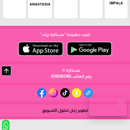
IMPALA
ANASTASIA
تثبيت تطبيقنا
"مسكارة براند"
arrow_upward
مسكارة ©
رقم الهاتف 0598980955
close
تطوير زحل لحلول التسويق