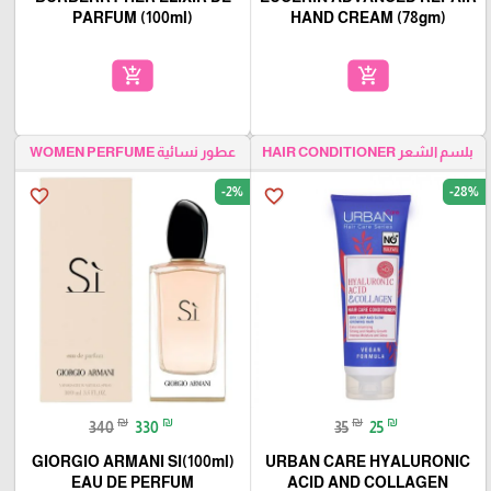
PARFUM (100ml)
HAND CREAM (78gm)
add_shopping_cart
add_shopping_cart
بلسم الشعر HAIR CONDITIONER
عطور نسائية WOMEN PERFUME
-2%
-28%
favorite_border
favorite_border
₪
₪
₪
₪
340
330
35
25
(100ml)GIORGIO ARMANI SI
URBAN CARE HYALURONIC
EAU DE PERFUM
ACID AND COLLAGEN