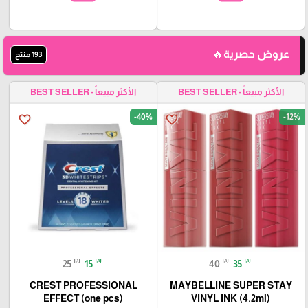
عروض حصرية🔥
193 منتج
الأكثر مبيعاً - BEST SELLER
الأكثر مبيعاً - BEST SELLER
-40%
-12%
favorite_border
favorite_border
₪
₪
₪
₪
25
15
40
35
CREST PROFESSIONAL
MAYBELLINE SUPER STAY
EFFECT (one pcs)
VINYL INK (4.2ml)