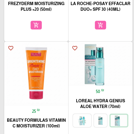
FREZYDERM MOISTURIZING
LA ROCHE-POSAY EFFACLAR
PLUS +20 (50ml)
DUO+ SPF 30 (40ML)
add_shopping_cart
add_shopping_cart
favorite_border
favorite_border
₪
50
LOREAL HYDRA GENIUS
ALOE WATER (70ml)
₪
25
BEAUTY FORMULAS VITAMIN
C MOISTURIZER (100ml)