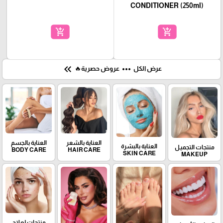
CONDITIONER (250ml)
add_shopping_cart
add_shopping_cart
keyboard_double_arrow_left
more_horiz
عرض الكل
عروض حصرية🔥
العناية بالشعر
العناية بالجسم
العناية بالبشرة
منتجات التجميـل
BODY CARE
HAIR CARE
SKIN CARE
MAKEUP
منتجات لعلاج