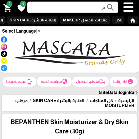
0
0
search
shopping_cart
favorite
home
الكل
منتجات التجميـل MAKEUP
العناية بالبشرة SKIN CARE
الع
Select Language
▼
install_mobile
security
commute
emoji_emotions
آراء زبائننا
مناطق التوصيل
سياسة المتجر
تثبيت تطبيقنا
{siteData:loginBar}
الرئيسية
كل المنتجات
العناية بالبشرة SKIN CARE
مرطب
MOISTURIZER
BEPANTHEN Skin Moisturizer & Dry Skin
Care (30g)