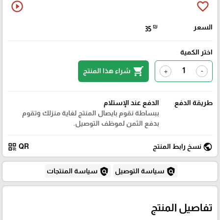
play_circle_outline
favorite_border
السعر
₪
35
اختر الكمية
shopping_cart
شراء هذا المنتج
+
-
طريقة الدفع
الدفع عند الإستلام
ببساطة نقوم بايصال المنتج لغاية منزلك وتقوم
بدفع الثمن لموظف التوصيل.
qr_code
public
نسخ رابط المنتج
QR
policy
policy
سياسة التوصيل
سياسة المنتجات
تفاصيل المنتج