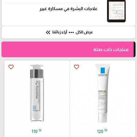
علاجات البشرة في مسكارة غيير
keyboard_double_arrow_left
more_horiz
عرض الكل
آراء زبائننا
منتجات ذات صلة
favorite_border
favorite_border
₪
₪
110
120