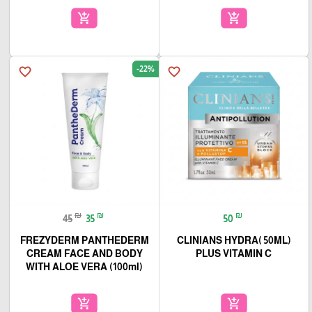
add_shopping_cart
add_shopping_cart
-22%
favorite_border
favorite_border
₪
₪
₪
45
35
50
FREZYDERM PANTHEDERM
(50ML )CLINIANS HYDRA
CREAM FACE AND BODY
PLUS VITAMIN C
WITH ALOE VERA (100ml)
add_shopping_cart
add_shopping_cart