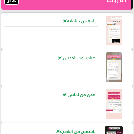
آراء زبائننا
252 رأي
رامة من قباطية💓
هنادي من القدس 💓
هدى من نابلس 💓
ياسمين من الناصرة💓