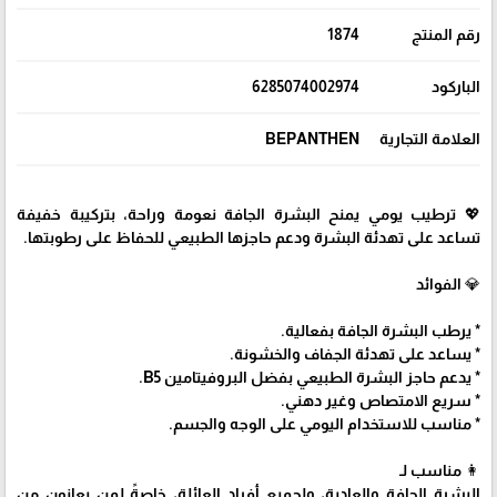
رقم المنتج
1874
الباركود
6285074002974
العلامة التجارية
BEPANTHEN
💖 ترطيب يومي يمنح البشرة الجافة نعومة وراحة، بتركيبة خفيفة
تساعد على تهدئة البشرة ودعم حاجزها الطبيعي للحفاظ على رطوبتها.
💎 الفوائد
* يرطب البشرة الجافة بفعالية.
* يساعد على تهدئة الجفاف والخشونة.
* يدعم حاجز البشرة الطبيعي بفضل البروفيتامين B5.
* سريع الامتصاص وغير دهني.
* مناسب للاستخدام اليومي على الوجه والجسم.
👩 مناسب لـ
البشرة الجافة والعادية، ولجميع أفراد العائلة، خاصةً لمن يعانون من