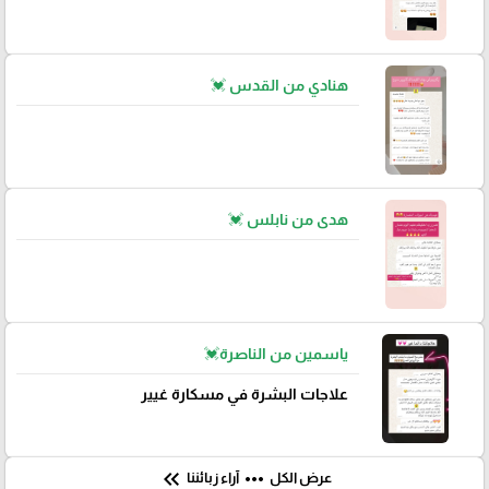
هنادي من القدس 💓
هدى من نابلس 💓
ياسمين من الناصرة💓
علاجات البشرة في مسكارة غيير
keyboard_double_arrow_left
more_horiz
عرض الكل
آراء زبائننا