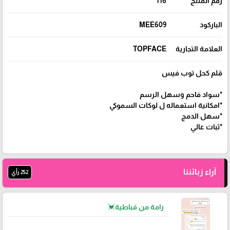
رقم المنتج
116
الباركود
MEE609
العلامة التجارية
TOPFACE
قلم كحل توب فيس
*سواد فاحم وسهل الرسم
*امكانية استعماله ل لوكات السموكي
*سهل الدمج
*ثبات عالي
آراء زبائننا
252 رأي
رامة من قباطية💓