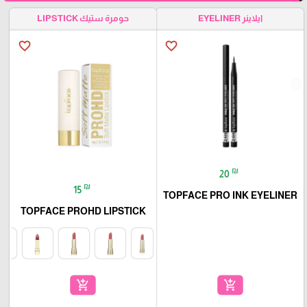
ايلاينر EYELINER
حومرة ستيك LIPSTICK
favorite_border
favorite_border
₪
20
₪
15
TOPFACE PRO INK EYELINER
TOPFACE PROHD LIPSTICK
add_shopping_cart
add_shopping_cart