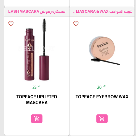
تثبيت الحواجب EYEBROW MASCARA & WAX
مسكارة رموش LASH MASCARA
favorite_border
favorite_border
₪
₪
25
20
TOPFACE UPLIFTED
TOPFACE EYEBROW WAX
MASCARA
add_shopping_cart
add_shopping_cart