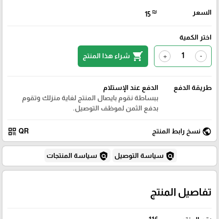
السعر
₪
15
اختر الكمية
shopping_cart
شراء هذا المنتج
+
-
طريقة الدفع
الدفع عند الإستلام
ببساطة نقوم بايصال المنتج لغاية منزلك وتقوم
بدفع الثمن لموظف التوصيل.
qr_code
public
نسخ رابط المنتج
QR
policy
policy
سياسة التوصيل
سياسة المنتجات
تفاصيل المنتج