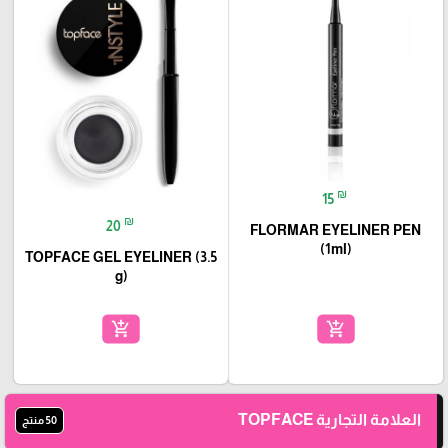
₪
15
₪
20
FLORMAR EYELINER PEN
(1ml)
TOPFACE GEL EYELINER (3.5
g)
add_shopping_cart
add_shopping_cart
العلامة التجارية TOPFACE
50 منتج