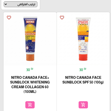
favorite_border
favorite_border
₪
₪
30
30
+NITRO CANADA FACE
NITRO CANADA FACE
SUNBLOCK WHITENING
SUNBLOCK SPF 50 (100g)
CREAM COLLAGEN 60
(100ML)
add_shopping_cart
add_shopping_cart