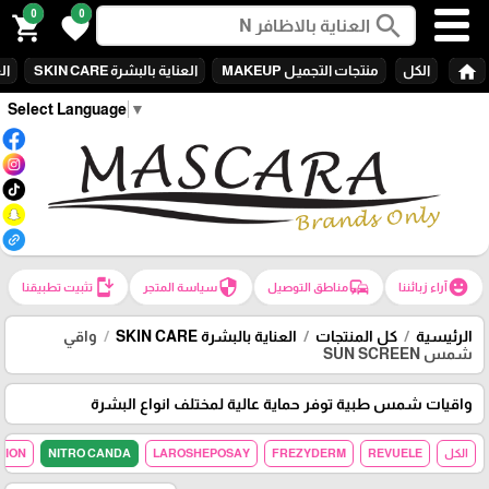
0
0
search
shopping_cart
favorite
home
الكل
منتجات التجميـل MAKEUP
العناية بالبشرة SKIN CARE
الع
Select Language
▼
install_mobile
security
commute
emoji_emotions
آراء زبائننا
مناطق التوصيل
سياسة المتجر
تثبيت تطبيقنا
الرئيسية
كل المنتجات
العناية بالبشرة SKIN CARE
واقي
شمس SUN SCREEN
واقيات شمس طبية توفر حماية عالية لمختلف انواع البشرة
الكل
REVUELE
FREZYDERM
LAROSHEPOSAY
NITRO CANDA
TION