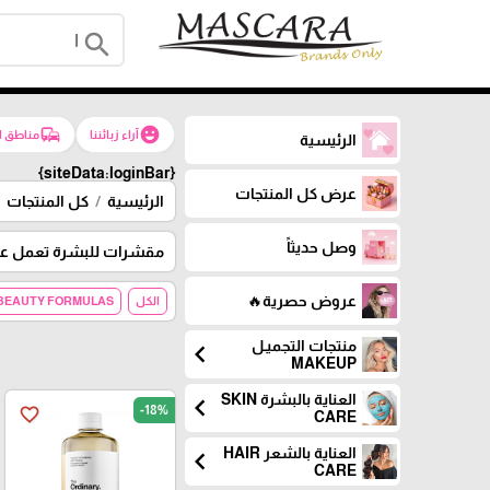
search
commute
emoji_emotions
آراء زبائننا
مناطق ا
الرئيسية
{siteData:loginBar}
عرض كل المنتجات
الرئيسية
كل المنتجات
وصل حديثاً
مقشرات للبشرة تعمل على 
عروض حصرية🔥
الكل
BEAUTY FORMULAS
منتجات التجميـل
chevron_left
MAKEUP
العناية بالبشرة SKIN
chevron_left
-18%
favorite_border
CARE
العناية بالشعر HAIR
chevron_left
CARE