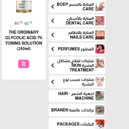
العناية بالجسم BODY
chevron_left
CARE
العناية بالأسنان
chevron_left
₪
₪
DENTAL CARE
80
65
THE ORDINARY
العناية بالاظافر
chevron_left
NAILS CARE
GLYCOLIC ACID 7%
TONING SOLUTION
chevron_left
(240ml)
العطـور PERFUMES
منتجات لعلاج مشاكل
add_shopping_cart
chevron_left
البشرة SKIN
TREATMENT
منتجات حسب نوع
chevron_left
البشرة
اجهزة الشعر - HAIR
MACHINE
براندات عالمية BRANDS
البكجات PACKAGES