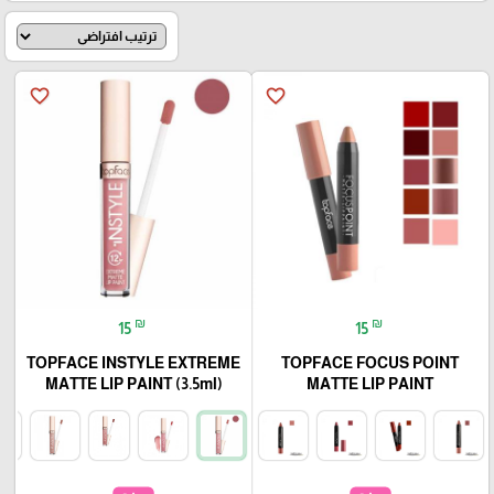
favorite_border
favorite_border
₪
₪
15
15
TOPFACE INSTYLE EXTREME
TOPFACE FOCUS POINT
MATTE LIP PAINT (3.5ml)
MATTE LIP PAINT