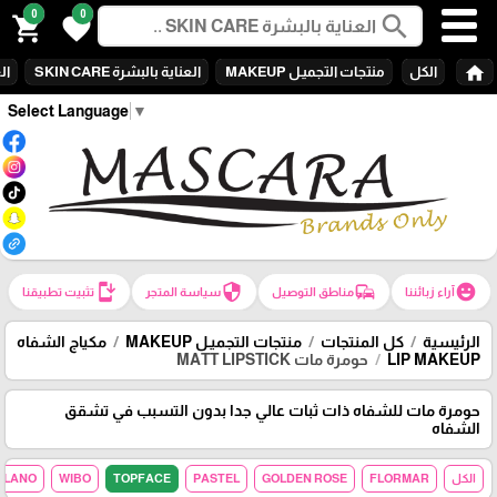
0
0
search
shopping_cart
favorite
home
الكل
منتجات التجميـل MAKEUP
العناية بالبشرة SKIN CARE
الع
Select Language
▼
install_mobile
security
commute
emoji_emotions
آراء زبائننا
مناطق التوصيل
سياسة المتجر
تثبيت تطبيقنا
الرئيسية
كل المنتجات
منتجات التجميـل MAKEUP
مكياج الشفاه
LIP MAKEUP
حومرة مات MATT LIPSTICK
حومرة مات للشفاه ذات ثبات عالي جدا بدون التسبب في تشقق
الشفاه
الكل
FLORMAR
GOLDEN ROSE
PASTEL
TOPFACE
WIBO
MILANO