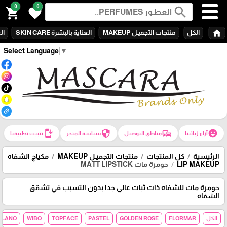
0
0
search
shopping_cart
favorite
home
الكل
منتجات التجميـل MAKEUP
العناية بالبشرة SKIN CARE
الع
Select Language
▼
install_mobile
security
commute
emoji_emotions
آراء زبائننا
مناطق التوصيل
سياسة المتجر
تثبيت تطبيقنا
الرئيسية
كل المنتجات
منتجات التجميـل MAKEUP
مكياج الشفاه
LIP MAKEUP
حومرة مات MATT LIPSTICK
حومرة مات للشفاه ذات ثبات عالي جدا بدون التسبب في تشقق
الشفاه
الكل
FLORMAR
GOLDEN ROSE
PASTEL
TOPFACE
WIBO
MILANO