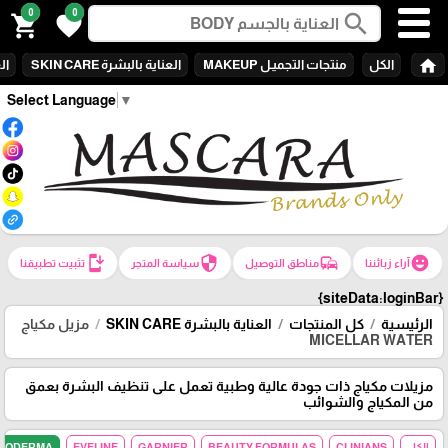
0
0
search
shopping_cart
favorite
home
الكل
منتجات التجميـل MAKEUP
العناية بالبشرة SKIN CARE
الع
Select Language
▼
install_mobile
security
commute
emoji_emotions
آراء زبائننا
مناطق التوصيل
سياسة المتجر
تثبيت تطبيقنا
{siteData:loginBar}
الرئيسية
كل المنتجات
العناية بالبشرة SKIN CARE
مزيل مكياج
MICELLAR WATER
مزيلات مكياج ذات جودة عالية وطبية تعمل على تنظيف البشرة بعمق
من المكياج والشوائب
الكل
CLINIANS
BEAUTY FORMULAS
GARNIER
EVELINE
BIODERMA