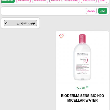
الكل
250ML
favorite_border
₪
55 - 70
BIODERMA SENSIBIO H2O
MICELLAR WATER