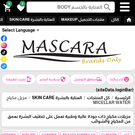
0
0
search
shopping_cart
favorite
home
الكل
منتجات التجميـل MAKEUP
العناية بالبشرة SKIN CARE
الع
Select Language
▼
install_mobile
security
commute
emoji_emotions
آراء زبائننا
مناطق التوصيل
سياسة المتجر
تثبيت تطبيقنا
{siteData:loginBar}
الرئيسية
كل المنتجات
العناية بالبشرة SKIN CARE
مزيل مكياج
MICELLAR WATER
مزيلات مكياج ذات جودة عالية وطبية تعمل على تنظيف البشرة بعمق
من المكياج والشوائب
الكل
CLINIANS
BEAUTY FORMULAS
GARNIER
EVELINE
BIODERMA