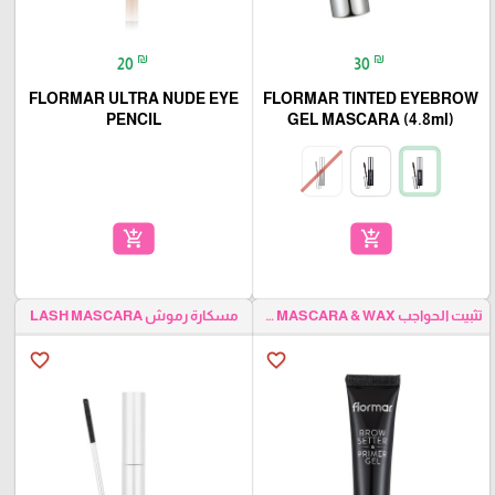
₪
₪
20
30
FLORMAR ULTRA NUDE EYE
FLORMAR TINTED EYEBROW
PENCIL
GEL MASCARA (4.8ml)
add_shopping_cart
add_shopping_cart
تثبيت الحواجب EYEBROW MASCARA & WAX
مسكارة رموش LASH MASCARA
favorite_border
favorite_border