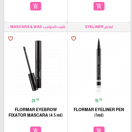
add_shopping_cart
add_shopping_cart
ايلاينر EYELINER
تثبيت الحواجب EYEBROW MASCARA & WAX
favorite_border
favorite_border
₪
₪
25
15
FLORMAR EYEBROW
FLORMAR EYELINER PEN
FIXATOR MASCARA (4.5 ml)
(1ml)
add_shopping_cart
add_shopping_cart