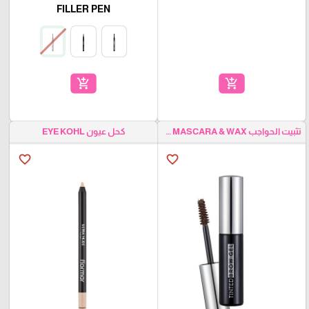
FILLER PEN
add_shopping_cart
add_shopping_cart
تثبيت الحواجب EYEBROW MASCARA & WAX
كحل عيون EYE KOHL
favorite_border
favorite_border