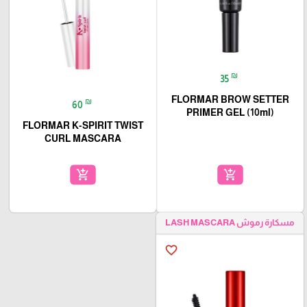
₪
35
FLORMAR BROW SETTER
₪
60
PRIMER GEL (10ml)
FLORMAR K-SPIRIT TWIST
CURL MASCARA
add_shopping_cart
add_shopping_cart
مسكارة رموش LASH MASCARA
favorite_border