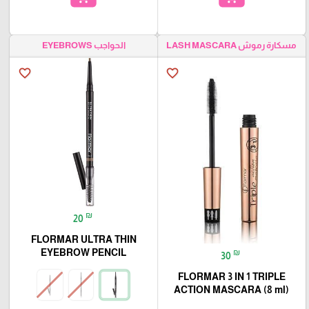
مسكارة رموش LASH MASCARA
الحواجب EYEBROWS
favorite_border
favorite_border
₪
20
FLORMAR ULTRA THIN
EYEBROW PENCIL
₪
30
FLORMAR 3 IN 1 TRIPLE
ACTION MASCARA (8 ml)