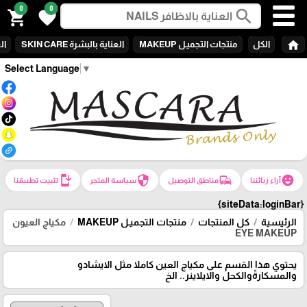
0
0
search
shopping_cart
favorite
home
الكل
منتجات التجميـل MAKEUP
العناية بالبشرة SKIN CARE
الع
Select Language
▼
install_mobile
security
commute
emoji_emotions
آراء زبائننا
مناطق التوصيل
سياسة المتجر
تثبيت تطبيقنا
{siteData:loginBar}
الرئيسية
كل المنتجات
منتجات التجميـل MAKEUP
مكياج العيون
EYE MAKEUP
يحتوي هذا القسم على مكياج العين كاملا مثل الايشادو
والمسكارةًوالكحل والايلاينر.. الخ