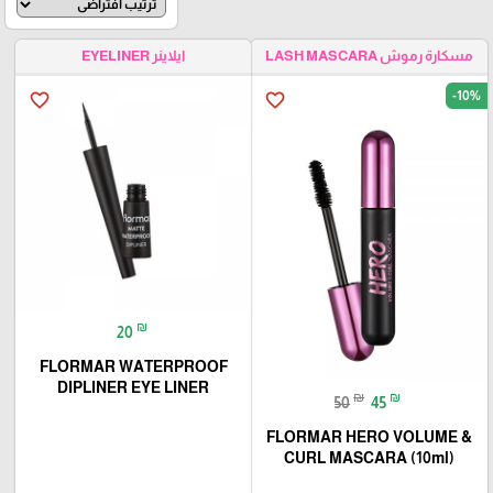
مسكارة رموش LASH MASCARA
ايلاينر EYELINER
-10%
favorite_border
favorite_border
₪
20
FLORMAR WATERPROOF
DIPLINER EYE LINER
₪
₪
50
45
FLORMAR HERO VOLUME &
CURL MASCARA (10ml)