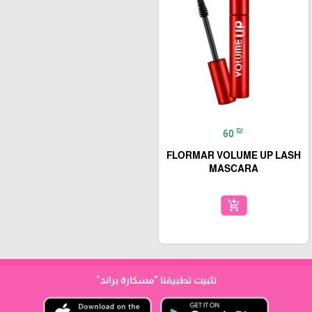
₪
60
FLORMAR VOLUME UP LASH
MASCARA
add_shopping_cart
تثبيت تطبيقنا
"مسكارة براند"