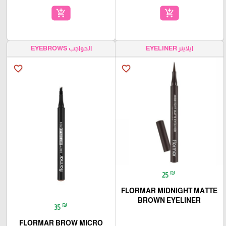
add_shopping_cart
add_shopping_cart
ايلاينر EYELINER
الحواجب EYEBROWS
favorite_border
favorite_border
₪
25
FLORMAR MIDNIGHT MATTE
BROWN EYELINER
₪
35
FLORMAR BROW MICRO