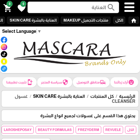
0
0
search
shopping_cart
favorite
home
الكل
منتجات التجميـل MAKEUP
العناية بالبشرة SKIN CARE
الع
Select Language
▼
install_mobile
security
commute
emoji_emotions
آراء زبائننا
مناطق التوصيل
سياسة المتجر
تثبيت تطبيقنا
الرئيسية
كل المنتجات
العناية بالبشرة SKIN CARE
غسول
CLEANSER
يحتوي هذا القسم على غسولات لجميع انواع البشرة
الكل
REVUELE
FREZYDERM
BEAUTY FORMULAS
LAROSHEPOSAY