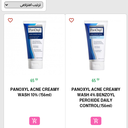
favorite_border
favorite_border
₪
₪
65
65
PANOXYL ACNE CREAMY
PANOXYL ACNE CREAMY
WASH 10% (156ml)
WASH 4% BENZOYL
PEROXIDE DAILY
CONTROL(156ml)
add_shopping_cart
add_shopping_cart