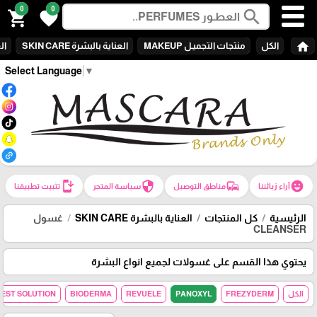
0
0
search
shopping_cart
favorite
home
الكل
منتجات التجميـل MAKEUP
العناية بالبشرة SKIN CARE
الع
Select Language
▼
install_mobile
security
commute
emoji_emotions
آراء زبائننا
مناطق التوصيل
سياسة المتجر
تثبيت تطبيقنا
الرئيسية
كل المنتجات
العناية بالبشرة SKIN CARE
غسول
CLEANSER
يحتوي هذا القسم على غسولات لجميع انواع البشرة
الكل
FREZYDERM
PANOXYL
REVUELE
BIODERMA
REST SOLUTION