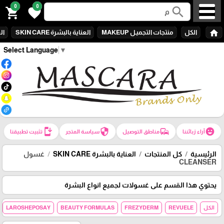
0
0
search
shopping_cart
favorite
home
الكل
منتجات التجميـل MAKEUP
العناية بالبشرة SKIN CARE
الع
Select Language
▼
install_mobile
security
commute
emoji_emotions
آراء زبائننا
مناطق التوصيل
سياسة المتجر
تثبيت تطبيقنا
الرئيسية
كل المنتجات
العناية بالبشرة SKIN CARE
غسول
CLEANSER
يحتوي هذا القسم على غسولات لجميع انواع البشرة
الكل
REVUELE
FREZYDERM
BEAUTY FORMULAS
LAROSHEPOSAY