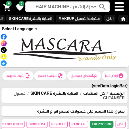
0
0
search
shopping_cart
favorite
home
الكل
منتجات التجميـل MAKEUP
العناية بالبشرة SKIN CARE
الع
Select Language
▼
install_mobile
security
commute
emoji_emotions
آراء زبائننا
مناطق التوصيل
سياسة المتجر
تثبيت تطبيقنا
{siteData:loginBar}
الرئيسية
كل المنتجات
العناية بالبشرة SKIN CARE
غسول
CLEANSER
يحتوي هذا القسم على غسولات لجميع انواع البشرة
الكل
FREZYDERM
PANOXYL
REVUELE
BIODERMA
REST SOLUTION