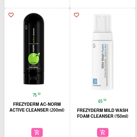
favorite_border
favorite_border
₪
75
₪
65
FREZYDERM AC-NORM
ACTIVE CLEANSER (200ml)
FREZYDERM MILD WASH
FOAM CLEANSER (150ml)
add_shopping_cart
add_shopping_cart