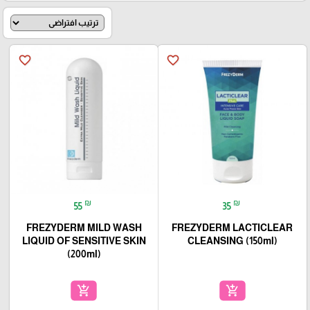
favorite_border
favorite_border
₪
₪
55
35
FREZYDERM MILD WASH
FREZYDERM LACTICLEAR
LIQUID OF SENSITIVE SKIN
CLEANSING (150ml)
(200ml)
add_shopping_cart
add_shopping_cart