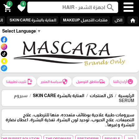
0
0
search
shopping_cart
favorite
home
الكل
منتجات التجميـل MAKEUP
العناية بالبشرة SKIN CARE
الع
Select Language
▼
install_mobile
security
commute
emoji_emotions
آراء زبائننا
مناطق التوصيل
سياسة المتجر
تثبيت تطبيقنا
الرئيسية
كل المنتجات
العناية بالبشرة SKIN CARE
سيروم
SERUM
سيرومات طبية علاجية بوظائف متعدده، منها للترطيب، علاج
التصبغات، علاج الحبوب، توحيد لون البشرة، تغذية البشرة، اعطاء نضارة
للبشرة وغيرها..
الكل
REVUELE
FREZYDERM
THE ORDINARY
THE PUREST SOLUTION