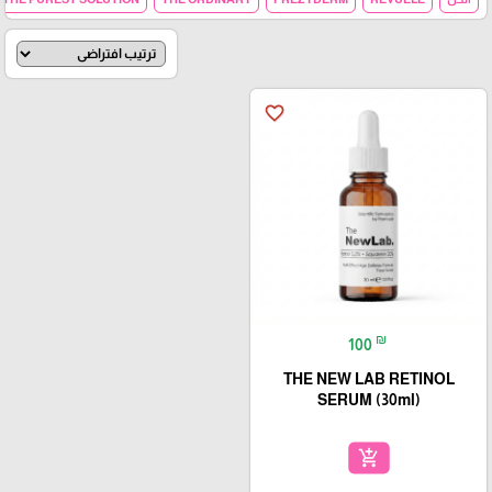
favorite_border
₪
100
THE NEW LAB RETINOL
SERUM (30ml)
add_shopping_cart