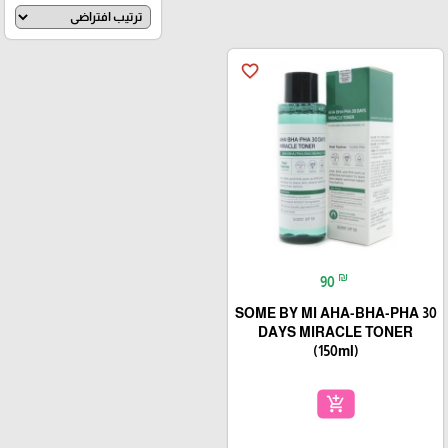
favorite_border
₪
90
SOME BY MI AHA-BHA-PHA 30
DAYS MIRACLE TONER
(150ml)
add_shopping_cart