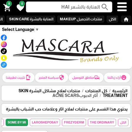
0
0
search
shopping_cart
favorite
home
الكل
منتجات التجميـل MAKEUP
العناية بالبشرة SKIN CARE
الع
Select Language
▼
install_mobile
security
commute
emoji_emotions
آراء زبائننا
مناطق التوصيل
سياسة المتجر
تثبيت تطبيقنا
الرئيسية
كل المنتجات
منتجات لعلاج مشاكل البشرة SKIN
TREATMENT
آثار الحبوبACNE SCARS
يحتوي هذا القسم على منتجات لعلاج اثار وعلامات حب الشباب بالبشرة
الكل
THE ORDINARY
FREZYDERM
LAROSHEPOSAY
SOME BY MI
Y