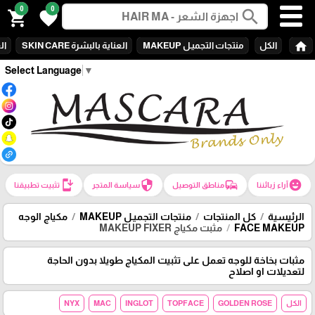
0
0
search
shopping_cart
favorite
home
الكل
منتجات التجميـل MAKEUP
العناية بالبشرة SKIN CARE
الع
Select Language
▼
install_mobile
security
commute
emoji_emotions
آراء زبائننا
مناطق التوصيل
سياسة المتجر
تثبيت تطبيقنا
الرئيسية
كل المنتجات
منتجات التجميـل MAKEUP
مكياج الوجه
FACE MAKEUP
مثبت مكياج MAKEUP FIXER
مثبات بخاخة للوجه تعمل على تثبيت المكياج طويلا بدون الحاجة
لتعديلات او اصلاح
الكل
GOLDEN ROSE
TOPFACE
INGLOT
MAC
NYX