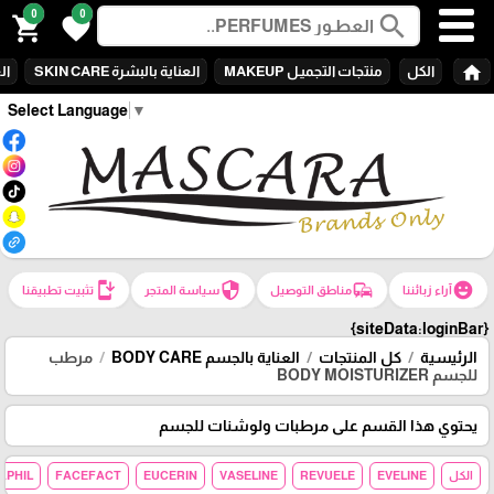
0
0
search
shopping_cart
favorite
home
الكل
منتجات التجميـل MAKEUP
العناية بالبشرة SKIN CARE
الع
Select Language
▼
install_mobile
security
commute
emoji_emotions
آراء زبائننا
مناطق التوصيل
سياسة المتجر
تثبيت تطبيقنا
{siteData:loginBar}
الرئيسية
كل المنتجات
العناية بالجسم BODY CARE
مرطب
للجسم BODY MOISTURIZER
يحتوي هذا القسم على مرطبات ولوشنات للجسم
الكل
EVELINE
REVUELE
VASELINE
EUCERIN
FACEFACT
APHIL