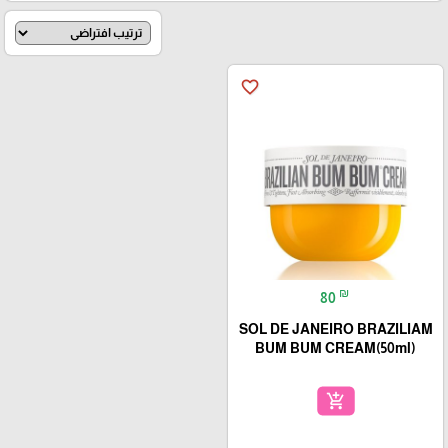
favorite_border
₪
80
SOL DE JANEIRO BRAZILIAM
BUM BUM CREAM(50ml)
add_shopping_cart