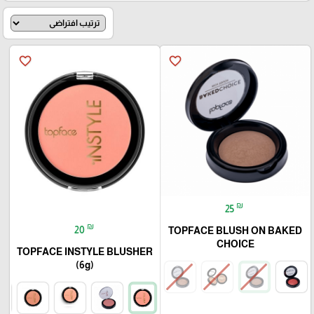
favorite_border
favorite_border
₪
25
₪
20
TOPFACE BLUSH ON BAKED
CHOICE
TOPFACE INSTYLE BLUSHER
(6g)