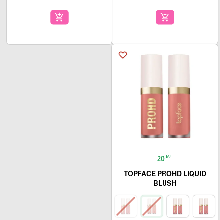
add_shopping_cart
add_shopping_cart
favorite_border
₪
20
TOPFACE PROHD LIQUID
BLUSH