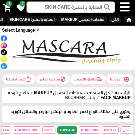
0
0
search
shopping_cart
favorite
home
الكل
منتجات التجميـل MAKEUP
العناية بالبشرة SKIN CARE
الع
Select Language
▼
install_mobile
security
commute
emoji_emotions
آراء زبائننا
مناطق التوصيل
سياسة المتجر
تثبيت تطبيقنا
الرئيسية
كل المنتجات
منتجات التجميـل MAKEUP
مكياج الوجه
FACE MAKEUP
بلشر BLUSHER
يحتوي على مختلف انواع احمر الخدود و البلشر الباودر والسائل لتوريد
الخدود
الكل
PASTEL
BOURJOIS
TOPFACE
NOTE
GOLDEN ROSE
MPALA