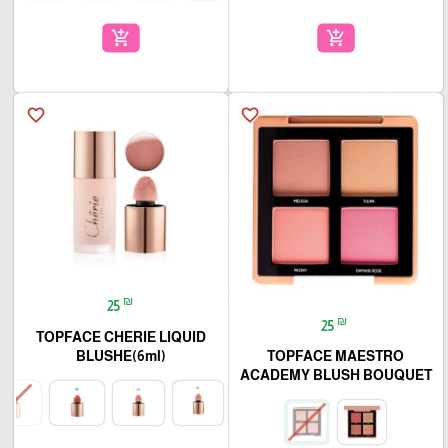
add_shopping_cart
add_shopping_cart
favorite_border
favorite_border
₪
25
₪
25
TOPFACE CHERIE LIQUID
BLUSHE(6ml)
TOPFACE MAESTRO
ACADEMY BLUSH BOUQUET