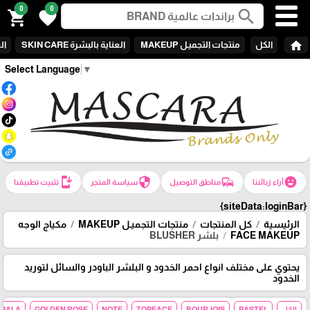
0
0
search
shopping_cart
favorite
home
الكل
منتجات التجميـل MAKEUP
العناية بالبشرة SKIN CARE
الع
Select Language
▼
install_mobile
security
commute
emoji_emotions
آراء زبائننا
مناطق التوصيل
سياسة المتجر
تثبيت تطبيقنا
{siteData:loginBar}
الرئيسية
كل المنتجات
منتجات التجميـل MAKEUP
مكياج الوجه
FACE MAKEUP
بلشر BLUSHER
يحتوي على مختلف انواع احمر الخدود و البلشر الباودر والسائل لتوريد
الخدود
الكل
PASTEL
BOURJOIS
TOPFACE
NOTE
GOLDEN ROSE
MPALA