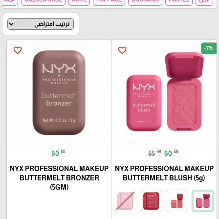
-7%
favorite_border
favorite_border
₪
₪
₪
60
65
60
NYX PROFESSIONAL MAKEUP
NYX PROFESSIONAL MAKEUP
BUTTERMELT BRONZER
BUTTERMELT BLUSH (5g)
(5GM)