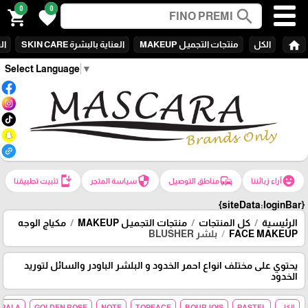
0
0
search
shopping_cart
favorite
home
الكل
منتجات التجميـل MAKEUP
العناية بالبشرة SKIN CARE
الع
Select Language
▼
install_mobile
security
commute
emoji_emotions
آراء زبائننا
مناطق التوصيل
سياسة المتجر
تثبيت تطبيقنا
{siteData:loginBar}
الرئيسية
كل المنتجات
منتجات التجميـل MAKEUP
مكياج الوجه
FACE MAKEUP
بلشر BLUSHER
يحتوي على مختلف انواع احمر الخدود و البلشر الباودر والسائل لتوريد
الخدود
الكل
PASTEL
BOURJOIS
TOPFACE
NOTE
GOLDEN ROSE
MPALA