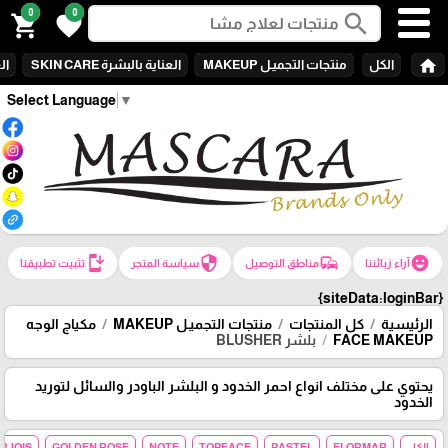
0
0
search
shopping_cart
favorite
home
الكل
منتجات التجميـل MAKEUP
العناية بالبشرة SKIN CARE
الع
Select Language
▼
install_mobile
security
commute
emoji_emotions
آراء زبائننا
مناطق التوصيل
سياسة المتجر
تثبيت تطبيقنا
{siteData:loginBar}
الرئيسية
كل المنتجات
منتجات التجميـل MAKEUP
مكياج الوجه
FACE MAKEUP
بلشر BLUSHER
يحتوي على مختلف انواع احمر الخدود و البلشر الباودر والسائل لتوريد
الخدود
الكل
FLORMAR
PASTEL
TOPFACE
NOTE
GOLDEN ROSE
RJOIS