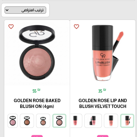
favorite_border
favorite_border
₪
₪
55
35
GOLDEN ROSE BAKED
GOLDEN ROSE LIP AND
BLUSH ON (4gm)
BLUSH VELVET TOUCH