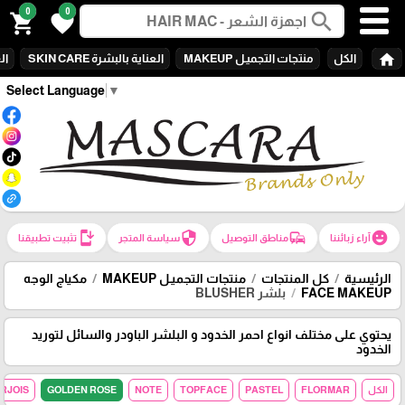
0
0
search
shopping_cart
favorite
home
الكل
منتجات التجميـل MAKEUP
العناية بالبشرة SKIN CARE
الع
Select Language
▼
install_mobile
security
commute
emoji_emotions
آراء زبائننا
مناطق التوصيل
سياسة المتجر
تثبيت تطبيقنا
الرئيسية
كل المنتجات
منتجات التجميـل MAKEUP
مكياج الوجه
FACE MAKEUP
بلشر BLUSHER
يحتوي على مختلف انواع احمر الخدود و البلشر الباودر والسائل لتوريد
الخدود
الكل
FLORMAR
PASTEL
TOPFACE
NOTE
GOLDEN ROSE
RJOIS