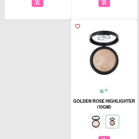
add_shopping_cart
add_shopping_cart
favorite_border
₪
55
GOLDEN ROSE HIGHLIGHTER
(10GM)