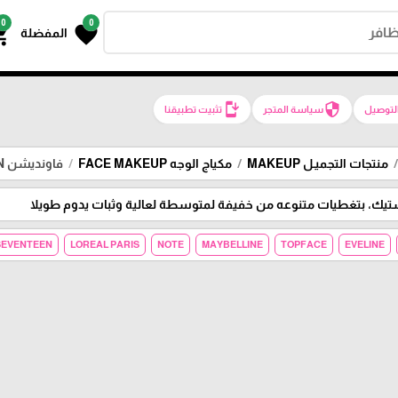
0
0
g_cart
favorite
المفضلة
install_mobile
security
لتوصيل
سياسة المتجر
تثبيت تطبيقنا
منتجات التجميـل MAKEUP
مكياج الوجه FACE MAKEUP
فاونديشن FOUNDATION
ك، بتغطيات متنوعه من خفيفة لمتوسطة لعالية وثبات يدوم طويلا
SEVENTEEN
LOREAL PARIS
NOTE
MAYBELLINE
TOPFACE
EVELINE