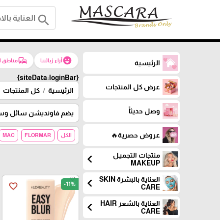
search
commute
emoji_emotions
آراء زبائننا
مناطق ا
الرئيسية
{siteData:loginBar}
عرض كل المنتجات
الرئيسية
كل المنتجات
وصل حديثاً
يضم فاونديشن سائل وستي
عروض حصرية🔥
الكل
FLORMAR
MAC
منتجات التجميـل
chevron_left
MAKEUP
العناية بالبشرة SKIN
chevron_left
-11%
favorite_border
CARE
العناية بالشعر HAIR
chevron_left
CARE