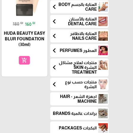
العناية بالجسم BODY
chevron_left
CARE
العناية بالأسنان
chevron_left
₪
₪
DENTAL CARE
180
160
HUDA BEAUTY EASY
العناية بالاظافر
chevron_left
NAILS CARE
BLUR FOUNDATION
(30ml)
chevron_left
العطـور PERFUMES
add_shopping_cart
منتجات لعلاج مشاكل
chevron_left
البشرة SKIN
TREATMENT
منتجات حسب نوع
chevron_left
البشرة
اجهزة الشعر - HAIR
MACHINE
براندات عالمية BRANDS
البكجات PACKAGES