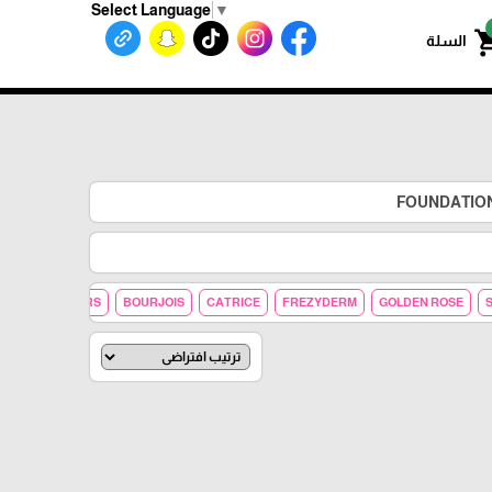
Select Language
▼
shoppin
السلة
BEAUTY
NARS
BOURJOIS
CATRICE
FREZYDERM
GOLDEN ROSE