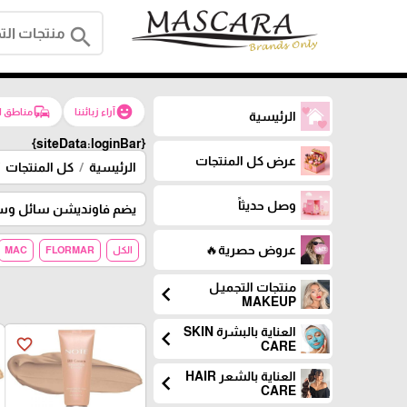
search
commute
emoji_emotions
آراء زبائننا
مناطق ا
الرئيسية
{siteData:loginBar}
عرض كل المنتجات
الرئيسية
كل المنتجات
وصل حديثاً
يضم فاونديشن سائل وستي
عروض حصرية🔥
الكل
FLORMAR
MAC
منتجات التجميـل
chevron_left
MAKEUP
العناية بالبشرة SKIN
chevron_left
favorite_border
CARE
العناية بالشعر HAIR
chevron_left
CARE