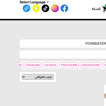
Select Language
▼
shoppin
السلة
BEAUTY
NARS
BOURJOIS
CATRICE
FREZYDERM
GOLDEN ROSE