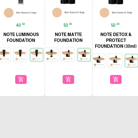
₪
₪
₪
40
50
50
NOTE LUMINOUS
NOTE MATTE
NOTE DETOX &
FOUNDATION
FOUNDATION
PROTECT
FOUNDATION (30ml)
add_shopping_cart
add_shopping_cart
add_shopping_cart