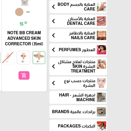
العناية بالجسم BODY
chevron_left
CARE
العناية بالأسنان
chevron_left
₪
DENTAL CARE
55
NOTE BB CREAM
العناية بالاظافر
chevron_left
NAILS CARE
ADVANCED SKIN
CORRECTOR (35ml)
chevron_left
العطـور PERFUMES
منتجات لعلاج مشاكل
chevron_left
البشرة SKIN
TREATMENT
add_shopping_cart
منتجات حسب نوع
chevron_left
البشرة
اجهزة الشعر - HAIR
MACHINE
براندات عالمية BRANDS
البكجات PACKAGES