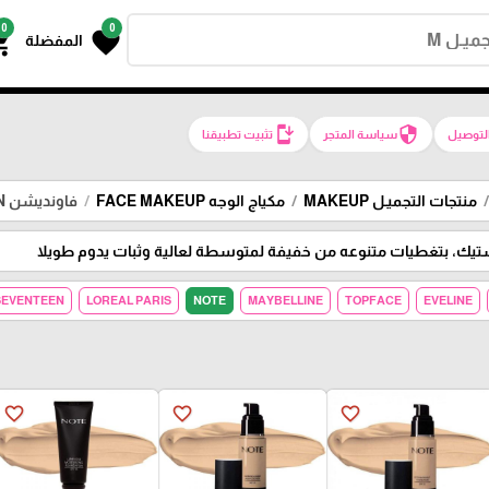
0
0
g_cart
favorite
المفضلة
install_mobile
security
لتوصيل
سياسة المتجر
تثبيت تطبيقنا
منتجات التجميـل MAKEUP
مكياج الوجه FACE MAKEUP
فاونديشن FOUNDATION
ك، بتغطيات متنوعه من خفيفة لمتوسطة لعالية وثبات يدوم طويلا
SEVENTEEN
LOREAL PARIS
NOTE
MAYBELLINE
TOPFACE
EVELINE
favorite_border
favorite_border
favorite_border